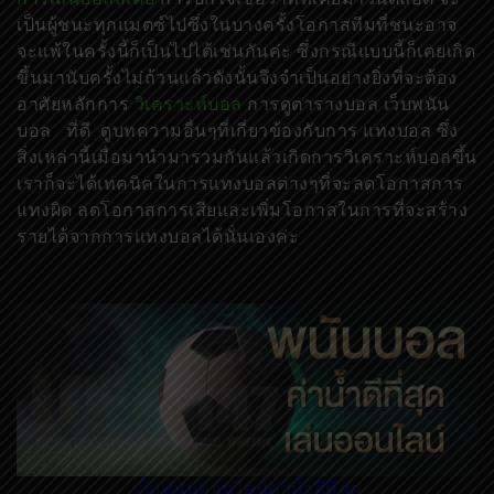
เป็นผู้ชนะทุกแมตซ์ไปซึ่งในบางครั้งโอกาสทีมที่ชนะอาจ
จะแพ้ในครั้งนี้ก็เป็นไปได้เช่นกันค่ะ ซึ่งกรณีแบบนี้ก็เคยเกิด
ขึ้นมานับครั้งไม่ถ้วนแล้วดังนั้นจึงจำเป็นอย่างยิ่งที่จะต้อง
อาศัยหลักการ
วิเคราะห์บอล
การดูตารางบอล เว็บพนัน
บอล ที่ดี ดูบทความอื่นๆที่เกี่ยวข้องกับการ แทงบอล ซึ่ง
สิ่งเหล่านี้เมื่อมานำมารวมกันแล้วเกิดการวิเคราะห์บอลขึ้น
เราก็จะได้เทคนิคในการแทงบอลต่างๆที่จะลดโอกาสการ
แทงผิด ลดโอกาสการเสียและเพิ่มโอกาสในการที่จะสร้าง
รายได้จากการแทงบอลได้นั่นเองค่ะ
เว็บพนันออนไลน์ค่าน้ำดีที่สุด