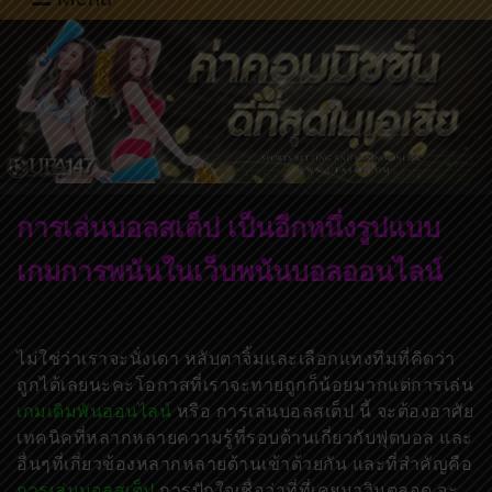
การเล่นบอลสเต็ป เป็นอีกหนึ่งรูปแบบ
เกมการพนันในเว็บพนันบอลออนไลน์
ไม่ใช่ว่าเราจะนั่งเดา หลับตาจิ้มและเลือกแทงทีมที่คิดว่า
ถูกได้เลยนะคะโอกาสที่เราจะทายถูกก็น้อยมากแต่การเล่น
เกมเดิมพันออนไลน์
หรือ การเล่นบอลสเต็ป นี้ จะต้องอาศัย
เทคนิคที่หลากหลายความรู้ที่รอบด้านเกี่ยวกับฟุตบอล และ
อื่นๆที่เกี่ยวข้องหลากหลายด้านเข้าด้วยกัน และที่สำคัญคือ
การเล่นบอลสเต็ป
การปักใจเชื่อว่าที่ที่เคยมาวินตลอด จะ