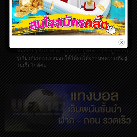
3.การใช้สูตรเข้ามาช่วยซึ่งเป็นสูตรที่ใช้ได้ผลกันมาก
นั่นก็คือสูตรจุดห้าน้ำแดง สูตรยอดฮิตที่
เซียนบอล
เขา
คิดค้นกันขึ้นมาค่ะโดย ในการเล่น
บอลออนไลน์
ก็จะ
มีนักพนันบอลหรือว่าเซียนบอลพัฒนาสูตรต่างๆมาก
ขึ้นเรื่อยๆซึ่งเราสามารถศึกษาสูตรต่างๆข้อมูลความ
รู้เกี่ยวกับการแทงบอลให้ได้ผลได้จากบทความที่อยู่
ในเว็บไซต์ค่ะ