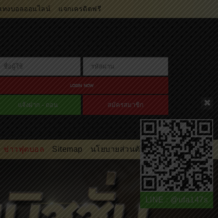
แทงบอลออนไลน์
แจกเครดิตฟรี
LOGIN NOW
แจ้งฝาก - ถอน
สมัครสมาชิก
ข่าวฟุตบอล
Sitemap
นโยบายส่วนตัว
LINE : @ufa147s