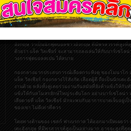
ด
ข่าวบอลวันนี้
ของโมนาโก ได้ออกมากล่าวยกย่องอดีตเพื่
อังกฤษ ว่าเป็นนักฟุตบอลชาวอังกฤษ ที่มีพรสวรรค์สูงที่สุ
ด้วยว่า แจ็ค วิลเชียร์ จะสามารถลงเล่นให้กับบาร์เซโล
วงการฟุตบอลสเปน ได้สบาย
T
กองกลางมากประสบการณ์เลือดกระทิงดุ ของโมนาโก อย่
แจ็ค วิลเชียร์ กองกลางไร้สังกัด เลือดผู้ดี ถือเป็นนักเตะอ
งานด้วย หลังทั้งคู่เคยร่วมงานกันสมัยที่ยังค้าแข้งให้ก
แข้งให้กับสโมสรยักษ์ใหญ่ระดับโลก อย่างบาร์เซโลน่า ห
เสียดายที่ แจ็ค วิลเชียร์ มักจะพบกับอาการบาดเจ็บอยู
ของเขา ไม่ดีเท่าที่ควร
โดยทางด้านของ เชสก์ ฟาเบรกาส ได้ออกมาเปิดเผยว่า แจ็ค
เตะอังกฤษ ที่มีพรสวรรค์สูงเป็นอย่างมาก อาจจะสูงที่สุดเ