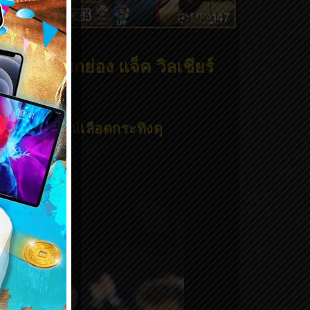
าเบรกาส ยกย่อง แจ็ค วิลเชียร์
ริด ได้
กประสบการณ์เลือดกระทิงดุ