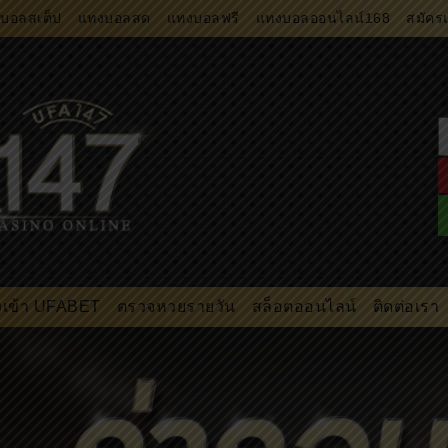
บอลสเต็ป
แทงบอลสด
แทงบอลฟรี
แทงบอลออนไลน์168
สมัคร
งเข้า UFABET
ตรวจหวยรายวัน
สล็อตออนไลน์
ติดต่อเรา