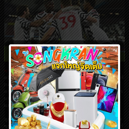
ข่าวบอลวันนี้
สโมสรยักษ์ใหญ่แห่งเวทีพรีเมียร์ลีก สร้าง
สถิติที่สุดแสนจะไม่น่าเชื่อ หลังพวกเขาสร้างประวัติศาสตร์
กลายเป็นทีมที่สามารถพลิกกลับมาเก็บแต้ม จากการมี
สกอร์ตามหลังคู่แข่ง ได้มากที่สุดในประวัติศาสตร์ของการ
แข่งขันฟุตบอลพรีเมียร์ลีก นับเป็นสถิติที่ใครหลายคน
แม้แต่แฟนบอลของทัพปีศาจแดง ก็ยังไม่อยากจะเชื่อ
ลูกทีมของ โอเล่ห์ กุนนาร์ โซลชา ต้องตกเป็นตามหลังทัพ
ขุนค้อน เวสต์แฮม ยูไนเต็ด ในช่วงครึ่งเวลาแรก ด้วยสกอร์