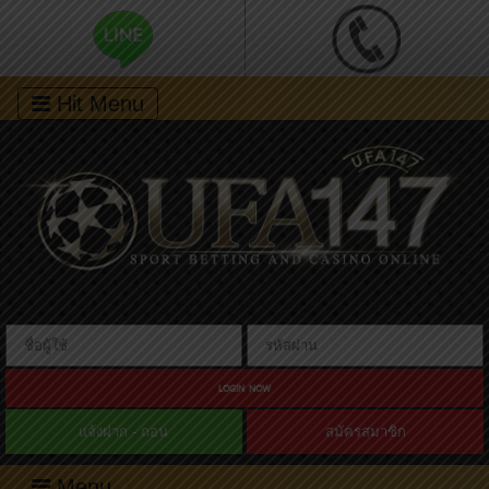
Hit Menu
LOGIN NOW
แจ้งฝาก - ถอน
สมัครสมาชิก
Menu