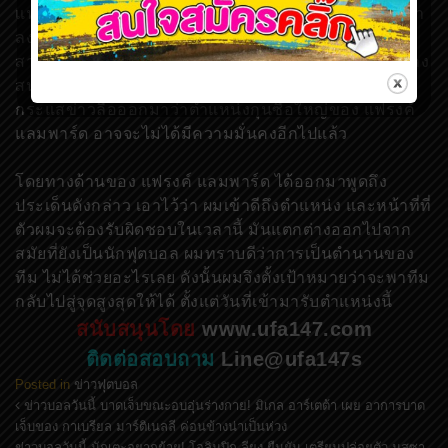
แฟรงค์ แลมพาร์ด กำลังประสบปัญหาฟอร์มการเล่นตกต่ำ
ลงไปเป็นอย่างมากในช่วงที่ผ่านมา เนื่องจากพวกเขา
สามารถเก็บชัยชนะไปได้เพียงแค่ 1 เกมเท่านั้น จากการลง
สนาม 6 เกมหลังสุดรวมทุกถ้วยทุกรายการ นั่นจึงทำให้มี
กระแสข่าวลือออกมาว่าตำแหน่งกุนซือใหญ่ของ แฟรงค์
แลมพาร์ด อาจจะไม่ได้มีความมั่นคงอีกไปแล้ว
โดยทางด้านของ แฟรงค์ แลมพาร์ด ได้ออกมาพูดถึง
ประเด็นดังกล่าว เอาไว้ว่า ผมเข้าดีถึงตำแหน่ง และหน้าที่ที่
ตัวผมจะต้องรับผิดชอบในเวลานี้ มันแตกต่างออกไปจาก
สมัยที่ยังเป็นนักฟุตบอล ผมทราบดีว่าการเป็นตำนานของ
ทีม ไม่ได้ช่วยอะไรเลย ดังนั้นผมจึงตั้งเป้าหมายว่าจะพาทีม
กลับไปสู่จุดสูงสุดให้ได้ ตั้งแต่วันที่เข้ามารับตำแหน่งนี้
สนับสนุนโดย
www.ufa147.com
ติดต่อสอบถาม
Line@ufa147s
Posted in
ข่าวฟุตบอล
ข่าวบอลวันนี้ บาดเจ็บขณะอบอุ่นร่างกาย! มิเกล อาร์เตต้า เผย อาการบาด
Post navigation
เจ็บของ กาเบรียล มาร์ติเนลลี ค่อนข้างน่าเป็นห่วง
ข่าวบอลวันนี้ นักเตะอยากย้าย! โอลิมปิก ลียง ยืนยัน เตรียมปล่อยตัว มุสซา