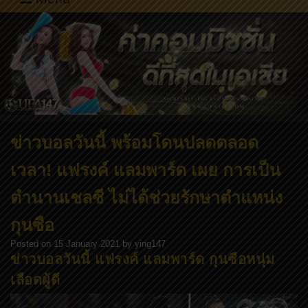
ข่าวบอลวันนี้ พร้อมโดนปลดตลอด
เวลา! แฟรงค์ แลมพาร์ด เผย การเป็น
ตำนานเชลซี ไม่ได้ช่วยรักษาตำแหน่ง
กุนซือ
Posted on
15 January 2021
by
ying147
ข่าวบอลวันนี้ แฟรงค์ แลมพาร์ด กุนซือหนุ่ม
เลือดผู้ดี