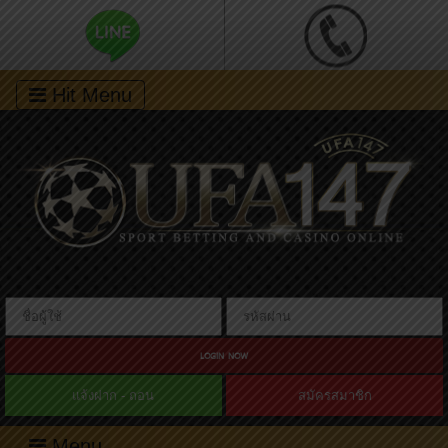
Hit Menu
LOGIN NOW
แจ้งฝาก - ถอน
สมัครสมาชิก
Menu