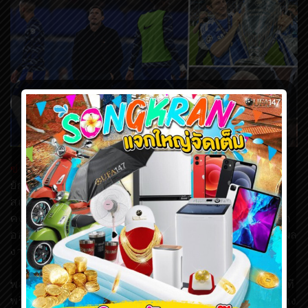
ข่าวบอลวันนี้
ของทัพสิงโตน้ำเงินคราม เชลซี สโมสร
ยักษ์ใหญ่แห่งเวทีพรีเมียร์ลีก ได้ออกมาเปิดเผยว่า
สถานการณ์เป็นตำนานของสโมสรแห่งนี้ ในสมัยที่เขายัง
คงค้าแข้งอยู่ ไม่ได้ช่วยให้ตัวเขารอดพ้นจากการโดนปลด
ออกจากตำแหน่งกุนซือของทีมแต่อย่างใด หลังพาทีมทำผล
งานได้อย่างย่ำแย่อยู่ในเวลานี้
พลพรรคสิงโตน้ำเงินคราม เชลซี สโมสรยักษ์ใหญ่แห่งเวที
พรีเมียร์ลีก ภายใต้การคุมทัพของกุนซือหนุ่มเลือดผู้ดี อย่าง