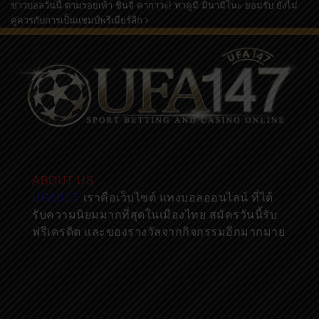
ข่าวบอลวันนี้ ตามรอยเท้า ชินจิ คากาวะ! ทาคูมิ มินามิโนะ ยอมรับ ยังไม่
คู่ควรกับการเป็นแชมป์พรีเมียร์ลีก
ABOUT US
UFABET
เราคือเว็บไซต์ แทงบอลออนไลน์ ที่ได้
รับความนิยมมากที่สุดในเมืองไทย สมัครวันนี้รับ
ฟรีเครดิต และของรางวัลจากกิจกรรมอีกมากมาย
กลุ่มลับพริตตี้
|
UFABET
|
UFABET
|
คาสิโน
|
สล็อตออนไลน์
|
บาคาร่า
|
กลุ่มลับ
|