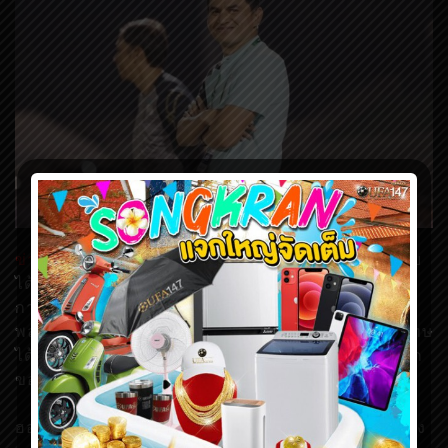
ข่าวบอลวันนี้
อดีตกุนซือใหญ่ของทัพช้างศึก ทีมชาติไทย
ได้ออกมายอมรับว่า การคุมทีมในศึกวี ลีก ลีกสูงสุดของ
การฟุตบอลเวียดนาม ไม่เคยเป็นเรื่องที่ง่าย ซึ่งความผิด
พลาดเพียงแค่ครั้งเดียวของทีม ก็สามารถโดนคู่แข่งลงโทษ
ได้ จนเป็นเหตุให้ทีมต้องพบกับความพ่ายแพ้ตั้งแต่เกมแรก
ของฤดูกาล 2021
ฮองห์ อัน ยา ลาย สโมสรชื่อดังแห่งเวทีวี ลีก ลีกสูงสุดของ