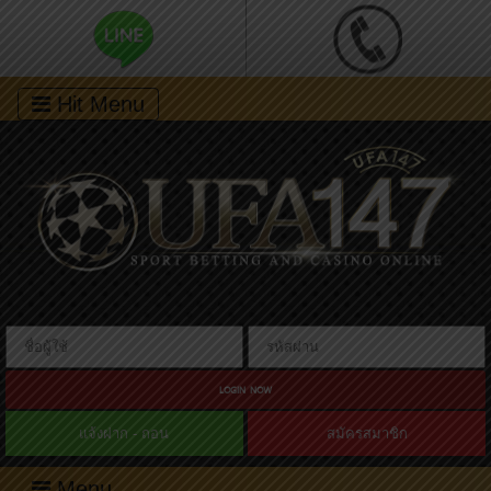
Hit Menu
LOGIN NOW
แจ้งฝาก - ถอน
สมัครสมาชิก
Menu