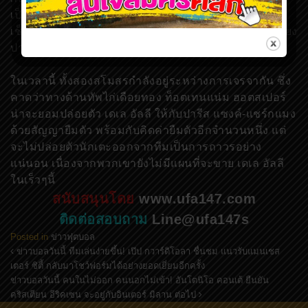
เป็นนักเตะที่โด่งดังมาจากการปลุกปั้นของ เมาริซิโอ โป
เช็ตติโน ที่ปัจจุบันกำลังนั่งเก้าอี้กุนซือใหญ่ของทัพปาริเซียง
ปารีส-แซงค์แชร์กแมง อยู่
ในเวลานี้ ทั้งสองสโมสรกำลังอยู่ระหว่างการเจรจากัน ซึ่ง
คาดว่าทางด้านทัพไก่เดือยทอง ท็อตเทนแน่ม ฮอตสเปอร์
น่าจะยอมปล่อยตัว เดเล อัลลี ให้กับปารีส แซงค์-แชร์กแมง
ด้วยสัญญายืมตัว พร้อมกับคิดค่ายืมตัวอีกจำนวนหนึ่ง แต่
จะไม่ปล่อยตัวนักเตะออกจากทีมเป็นการถาวรอย่าง
แน่นอน เนื่องจากพวกเขายังไม่มีแผนที่จะขาย เดเล อัลลี
ในเร็วๆนี้
สนับสนุนโดย
www.ufa147.com
ติดต่อสอบถาม
Line@ufa147s
Posted in
ข่าวฟุตบอล
ข่าวบอลวันนี้ ทีมเล่นง่ายขึ้น! เป๊ป กวาร์ดิโอลา ชื่นชม แนวรับแมนเชส
Post navigation
เตอร์ ซิตี้ กลับมาโชว์ฟอร์มได้อย่างยอดเยี่ยมอีกครั้ง
ข่าวบอลวันนี้ คนในไม่ออก คนนอกไม่เข้า! อันโตนิโอ คอนเต้ ยืนยัน
คริสเตียน อีริคเซน จะอยู่กับอินเตอร์ มิลาน ต่อไป