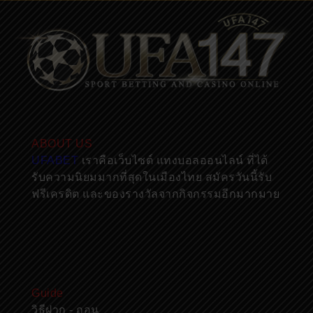
ABOUT US
UFABET
เราคือเว็บไซต์ แทงบอลออนไลน์ ที่ได้
รับความนิยมมากที่สุดในเมืองไทย สมัครวันนี้รับ
ฟรีเครดิต และของรางวัลจากกิจกรรมอีกมากมาย
กลุ่มลับพริตตี้
|
UFABET
|
UFABET
|
คาสิโน
|
สล็อตออนไลน์
|
บาคาร่า
|
กลุ่มลับ
|
Guide
วิธีฝาก - ถอน