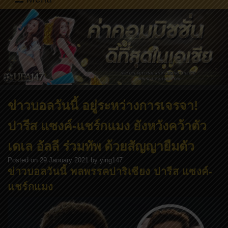
ข่าวบอลวันนี้ อยู่ระหว่างการเจรจา!
ปารีส แซงค์-แชร์กแมง ยังหวังคว้าตัว
เดเล อัลลี ร่วมทัพ ด้วยสัญญายืมตัว
Posted on
29 January 2021
by
ying147
ข่าวบอลวันนี้ พลพรรคปาริเซียง ปารีส แซงค์-
แชร์กแมง