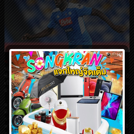
ข่าวบอลวันนี้
ที่ในเวลาพักอาศัยอยู่ในประเทศบราซิล
ปฏิเสธที่จะเดินทางกลับไปยังสโมสร เพื่อที่จะเตรียมตัวลง
ซ้อมกับร่วมเพื่อนร่วมทีมรายอื่นๆในการแข่งขันยูฟ่าแชมป์
เปี้ยนลีกอย่างแน่นอนแล้ว และอยู่ในบราซิลต่อไปจนกว่าจะ
ย้ายไปอยู่กับสโมสรยูเวนตุสในฤดูกาลหน้า
อาร์ตูร์ เมโล่ จะย้ายไปอยู่กับสโมสรยูเวนตุสในฤดูกาลหน้า
ด้วยค่าตัวราว 66 ล้านปอนด์ โดยเป็นการย้ายสลับขั้วกับ มิ
ราเล็ม ปานิช กองกลางชาวบอสเนีย ที่จะย้ายมาอยู่กับ
สโมสรบาร์เซโลน่าแทน ด้วยค่าตัวราว 55 ล้านปอนด์ ซึ่งมี
การคาดการณ์กันว่าสาเหตุในการย้ายสโมสรครั้งนี้ของ