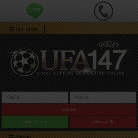
Hit Menu
LOGIN NOW
แจ้งฝาก - ถอน
สมัครสมาชิก
Menu