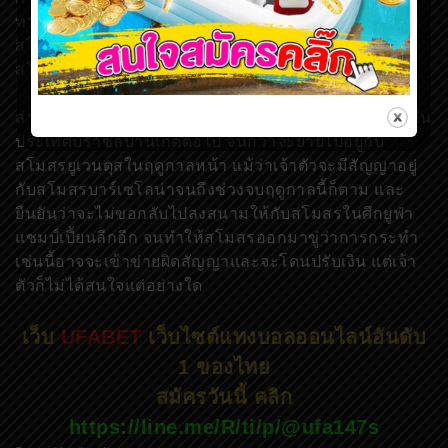
ทางด้าน อาร์ตูร์ เมโล่ มาจากปัญหาทางด้านการเงินของ
สโมสรบาร์เซโลน่า ทั้งที่ตัวนักเตะเองไม่ได้อยากจะย้าย
สโมสรแต่อย่างใด แต่เป็นการถูกบีบบังคับให้ย้ายออก
ล่าสุดทางด้าน อาร์ตูร์ เมโล่ ก็ยืนยันแล้วว่าจะพักผ่อนอยู่ใน
ประเทศบราซิลบ้านเกิดต่อไป จนกว่าจะย้ายไปอยู่กับ
สโมสรยูเวนตุสในฤดูกาลหน้า แม้ว่าเจ้าตัวจะมีสัญญาอยู่
กับสโมสรบาร์เซโลน่าจนถึงช่วงจบฤดูกาลนี้ก็ตาม และ
ยืนยันว่าจะไม่ขอกลับไปลงสนามให้กับสโมสรในศึกยูฟ่า
แชมป์เปี้ยนลีกอีก จนทำให้สโมสรออกมาขู่ว่าการกระทำ
เช่นนี้อาจจะเข้าข่ายผิดสัญญาและจะโดนปรับเงิน แต่เจ้า
ตัวก็ไม่ได้สนใจแต่อย่างใด
เว็บ
UFABET
เว็บไซต์แทงบอลออนไลน์อันดับ
1 ของไทย
สมัครวันนี้ คลิก
https://line.me/R/ti/p/@ufa147s