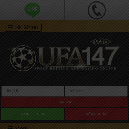
Hit Menu
LOGIN NOW
แจ้งฝาก - ถอน
สมัครสมาชิก
Menu