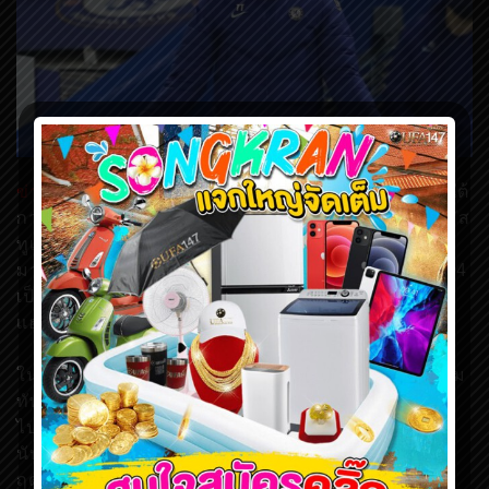
ข่าวบอลวันนี้
สโมสรยักษ์ใหญ่แห่งเวทีพรีเมียร์ลีก ภายใต้
การคุมทัพเป็นเกมแรกของกุนซือใหม่ป้ายแดง อย่าง โธมัส
ทูเคิล ได้สร้างสถิติใหม่ของตัวเอง หลังพวกเขาจ่ายบอล
มากที่สุดในช่วงครึ่งเวลาแรก นับตั้งแต่ฤดูกาล 2003-2004
เป็นต้นมา ในเกมที่เปิดบ้านเสมอกับทัพหมาป่าสีส้ม วูล์ฟ
แฮมตัน วันเดอร์เรอร์ส ไปแบบไร้สกอร์
ในเกมดังกล่าว ทัพสิงโตน้ำเงินคราม เชลซี ภายใต้การคุม
ทัพของ โธมัส ทูเคิล จ่ายบอลสำเร็จในช่วงครึ่งเวลาแรก
ไปมากถึง 433 ครั้ง ซึ่งนี่ถือเป็นสถิติที่ดีที่สุดของพวกเขา
นับตั้งแต่มีการเริ่มเก็บสถิติเกี่ยวกับการจ่ายบอล ตั้งแต่
ฤดูกาล 2003-2004 เป็นต้นมา แถมนี่ยังเป็นสถิติที่ดีที่สุด