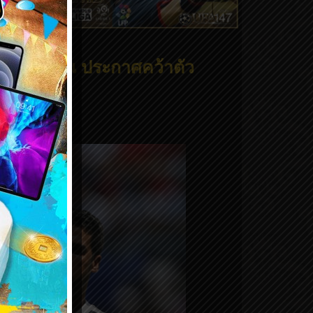
ธา เบอร์ลิน ประกาศคว้าตัว
ก้า
ลิน