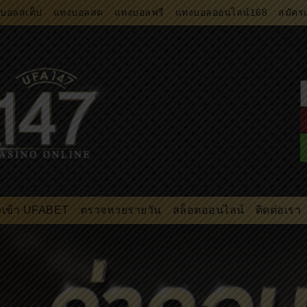
บอลสเต็ป
แทงบอลสด
แทงบอลฟรี
แทงบอลออนไลน์168
สมัคร
งเข้า UFABET
ตรวจหวยรายวัน
สล็อตออนไลน์
ติดต่อเรา