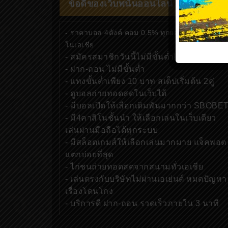
ข้อดีของเว็บพนันออนไลน์ UFABET
- ราคาบอล 4ตังค์ คอม 0.5% ทุกยอดการเล่นดีที่สุ
ในเอเชีย
- สมัครสมาชิกวันนี้ไม่มีขั้นต่ำ!!
- ฝาก-ถอน ไม่มีขั้นต่ำ
- แทงขั้นต่ำเพียง 10 บาท สเต็ปเริ่มต้น 2คู่
- ดูบอลถ่ายทอดสดในเว็บได้
- มีบอลเปิดให้เลือกเดิมพันมากกว่า SBOBE
- มี4คาสิโนชั้นนำ ให้เลือกเล่นในเว็บเดียว
เล่นผ่านมือถือได้ทุกระบบ
- มีสล็อตเกมส์ให้เลือกเล่นมากมาย แจ็คพอต
แตกบ่อยที่สุด
- ไก่ชนถ่ายทอดสดจากสนามทั่วเอเชีย
- เล่นตรงกับบริษัทไม่ผ่านเอเย่นต์ หมดปัญหา
เรื่องโดนโกง
- บริการดี ฝาก-ถอน รวดเร็วภายใน 3 นาที