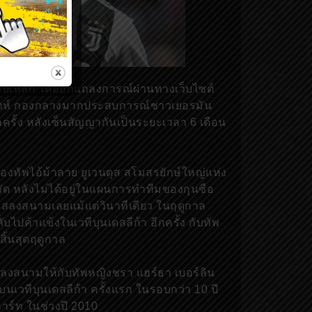
ย์เหล็ก ได้ออกแถลงการณ์ผ่านทางเว็บไซต์
ิราห์ กองกลางมากประสบการณ์ชาวเยอรมัน
ีกครั้ง หลังเซ็นสัญญากันเป็นระยะเวลา 6 เดือน
ทัพไอ้ม้าลาย ยูเวนตุส สโมสรยักษ์ใหญ่แห่ง
งกัด หลังไม่ได้อยู่ในแผนการทำทีมของกุนซือ
อกาสลงสนามเลยแม้แต่วินาทีเดียว ในฤดูกาล
ับไปค้าแข้งในเวทีบุนเดสลีก้า อีกครั้ง กับทัพ
สิ้นสุดฤดูกาล
ลงสนามให้กับทัพหญิงชรา แฮร์ธา เบอร์ลิน
นเวทีบุนเดสลีก้า ครั้งแรก ในรอบกว่า 10 ปี
การ์ท ในช่วงปี 2010