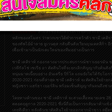
ด
ข่าวบอลวันนี้
สโมสรชื่อดังแห่งวงการฟุตบอลแดนอินทรี
หลักของสโมสร ว่าพวกเขาได้ทำการคว้าตัว ซามี เคด
ของทัพไอ้ม้าลาย ยูเวนตุส กลับคืนสังเวียนบุนเดสลีก้า อ
เพื่อเข้ามาเป็นนักเตะใหม่ของทีมอย่างเป็นการ
T
ซามี เคดิราห์ กองกลางมากประสบการณ์ชาวเยอรมัน ของ
เวทีกัลโช่ เซเรีย อา ตัดสินใจที่จะยกเลิกสัญญากับต้นสั
หนุ่มมาดเนี้ยบอย่าง อันเดรีย ปิร์โล แถมยังไม่ได้รับโ
2020-2021 ก่อนที่ล่าสุด ซามี เคดิราห์ จะตัดสินใจย้ายกล
หญิงชรา แฮร์ธา เบอร์ลิน พร้อมเซ็นสัญญากันจนถึงช่วง
โดยทางด้านของ ซามี เคดิราห์ จะสวมเสื้อหมายเลข 28 
ตลอดฤดูกาล 2020-2021 ซึ่งนี่ถือเป็นการกลับมาค้าแข้งบ
เลยทีเดียว หลังตัวเขาตัดสินใจย้ายออกจากม้าขาว สตุ๊ต