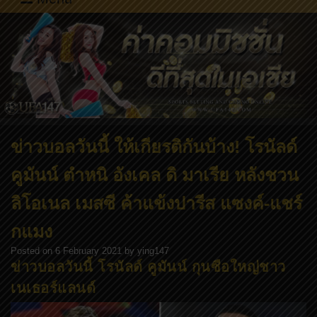
ข่าวบอลวันนี้ ให้เกียรติกันบ้าง! โรนัลด์
คูมันน์ ตำหนิ อังเคล ดิ มาเรีย หลังชวน
ลิโอเนล เมสซี ค้าแข้งปารีส แซงค์-แชร์
กแมง
Posted on
6 February 2021
by
ying147
ข่าวบอลวันนี้ โรนัลด์ คูมันน์ กุนซือใหญ่ชาว
เนเธอร์แลนด์