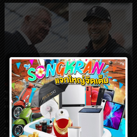
ข่าวบอลวันนี้
ออกมาเล่ารำลึกความหลังว่าครั้งหนึ่งตัว
ของเขาเคยมีโอกาสได้นั่งรับประอาหารร่วมกับ เซอร์อเล็ก
ซ์ เฟอร์กูสัน อดีตบรมกุนซือระดับตำนานของสโมสรแมน
เชสเตอร์ ยูไนเต็ด ซึ่งมันเป็นเกียรติกับตัวเขาอย่างมาก
เจอร์เก้น คล็อปป์ เพิ่งจะเข้ารับรางวัลผู้จัดการทีมยอดเยี่ยม
ของสมาคมผู้จัดการทีมลีก หรือ LMA ในฤดูกาลนี้มาครอง
ได้สำเร็จ หลังทำผลงานได้อย่างยอดเยี่ยมกับลิเวอร์พูล ซึ่ง