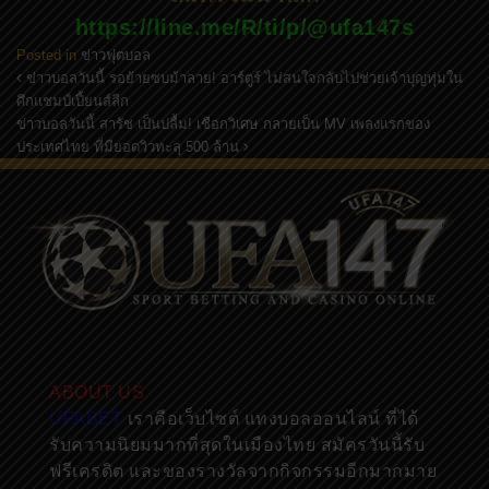
https://line.me/R/ti/p/@ufa147s
Posted in
ข่าวฟุตบอล
ข่าวบอลวันนี้ รอย้ายซบม้าลาย! อาร์ตูร์ ไม่สนใจกลับไปช่วยเจ้าบุญทุ่มใน
Post navigation
ศึกแชมป์เปี้ยนส์ลีก
ข่าวบอลวันนี้ สารัช เป็นปลื้ม! เชือกวิเศษ กลายเป็น MV เพลงแรกของ
ประเทศไทย ที่มียอดวิวทะลุ 500 ล้าน
ABOUT US
UFABET
เราคือเว็บไซต์ แทงบอลออนไลน์ ที่ได้
รับความนิยมมากที่สุดในเมืองไทย สมัครวันนี้รับ
ฟรีเครดิต และของรางวัลจากกิจกรรมอีกมากมาย