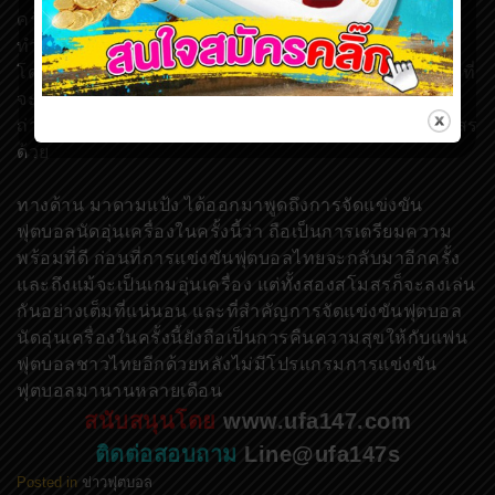
ครั้งในช่วงเดือนกันยายนที่จะถึงนี้ ทำให้หลายสโมสรเริ่ม
ทำการเรียกตัวนักเตะกลับมาลงฝึกซ้อมตามปกติอีกครั้ง
โดยล่าสุดทางสโมสรการท่าเรือ เอฟซี ก็ได้วางโปรแกรมที่
จะอุ่นเครื่องกับสโมสรบีจีปทุม ยูไนเต็ด โดยจะมีการ
ถ่ายทอดสดการแข่งขันผ่านทางแฟนเพจของทั้งสองสโมสร
ด้วย
ทางด้าน มาดามแป้ง ได้ออกมาพูดถึงการจัดแข่งขัน
ฟุตบอลนัดอุ่นเครื่องในครั้งนี้ว่า ถือเป็นการเตรียมความ
พร้อมที่ดี ก่อนที่การแข่งขันฟุตบอลไทยจะกลับมาอีกครั้ง
และถึงแม้จะเป็นเกมอุ่นเครื่อง แต่ทั้งสองสโมสรก็จะลงเล่น
กันอย่างเต็มที่แน่นอน และที่สำคัญการจัดแข่งขันฟุตบอล
นัดอุ่นเครื่องในครั้งนี้ยังถือเป็นการคืนความสุขให้กับแฟน
ฟุตบอลชาวไทยอีกด้วยหลังไม่มีโปรแกรมการแข่งขัน
ฟุตบอลมานานหลายเดือน
สนับสนุนโดย
www.ufa147.com
ติดต่อสอบถาม
Line@ufa147s
Posted in
ข่าวฟุตบอล