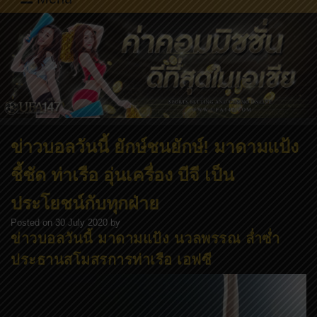
ข่าวบอลวันนี้ ยักษ์ชนยักษ์! มาดามแป้ง
ชี้ชัด ท่าเรือ อุ่นเครื่อง บีจี เป็น
ประโยชน์กับทุกฝ่าย
Posted on
30 July 2020
by
ข่าวบอลวันนี้ มาดามแป้ง นวลพรรณ ล่ำซ่ำ
ประธานสโมสรการท่าเรือ เอฟซี