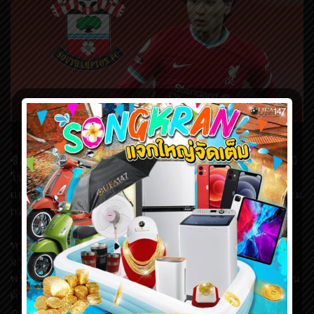
ข่าวบอลวันนี้
ของทัพนักบุญแดนใต้ เซาแธมป์ตัน สโมสร
ชื่อดังแห่งเวทีพรีเมียร์ลีก ได้ออกมายืนยันว่า ทาคูมิ มินามิ
โนะ แนวรุกดีกรีทีมชาติญี่ปุ่น ที่ถูกยืมตัวมาจากทัพหงส์
แดง ลิเวอร์พูล จะได้รับโอกาสลงสนามอย่างแน่นอน พร้อม
กล่าวชื่นชมว่า นี่คือนักเตะที่มีความพิเศษเป็นอย่างมาก
ทาคูมิ มินามิโนะ แนวรุกดีกรีทีมชาติญี่ปุ่น ตัดสินใจย้าย
จากทัพหงส์แดง ลิเวอร์พูล สโมสรยักษ์ใหญ่แห่งเวที
พรีเมียร์ลีก มาค้าแข้งให้กับทัพนักบุญแดนใต้ เซาแธมป์ตัน
ด้วยสัญญายืมตัว ไปจนถึงช่วงสิ้นสุดฤดูกาล 2020-2021
ภายในวันสุดท้ายของตลาดซื้อขายนักเตะช่วงเดือน