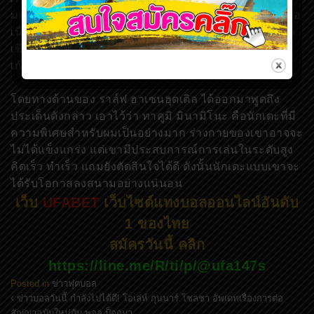
มกราคม เนื่องจากต้องการโอกาสในการลงสนามอย่างต่อ
เนื่อง หลังตัวเขามักจะได้รับโอกาสลงสนามอย่างจำกัดจำ
เขี่ยในสีเสื้อของทัพหงส์แดง ภายใต้การคุมทัพของ เจอร์
เก้น คล็อปป์
โดยทางด้านของ ราล์ฟ ฮาเซนฮุตเติล ได้ออกมาพูดถึง
ประเด็นดังกล่าว เอาไว้ว่า ทาคูมิ มินามิโนะ คือนักเตะที่มี
ความพิเศษสำหรับผมเป็นอย่างมาก ร่างกายของเขาอาจจะ
ไม่ได้แข็งแกร่ง แต่เขามีประสบการณ์การเล่นในระดับสูง
คิดเร็ว ทำเร็ว แถมยังตัดสินใจได้ดี ดังนั้นนักเตะแบบเขาจะ
ได้รับโอกาสลงสนามอย่างแน่นอน
เว็บ
UFABET
เว็บไซต์แทงบอลออนไลน์อันดับ
1 ของไทย
สมัครวันนี้ คลิก
https://line.me/R/ti/p/@ufa147s
Posted in
ข่าวฟุตบอล
ข่าวบอลวันนี้ กำลังไปได้ดี! โอเล่ห์ กุนนาร์ โซลชา อัพเดทเรื่องการต่อ
Post navigation
สัญญาฉบับใหม่กับ พอล ป็อกบา