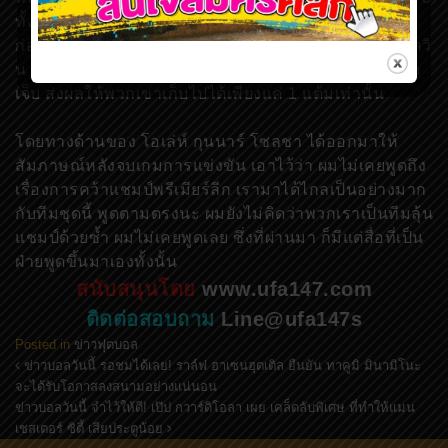
ทั้งที่เป็นฝ่ายออกนำไปก่อนถึง 2-0 ในช่วงครึ่งเวลาแรก
ก่อนที่สุดท้ายแล้วจะมาโดนทีเด็ดของ โดมินิค คัลเวิร์ต เลวิ
น ยิงประตูตามตีเสมอในนาทีสุดท้ายของช่วงทดเวลาบาด
เจ็บ ส่งผลให้พวกเขาเก็บไปได้เพียงแค่ 1 แต้มเท่านั้น
โดยทางด้านของ โอเล่ห์ กุนนาร์ โซลชา ได้ออกมาให้
สัมภาษณ์หลังจบเกมการแข่งขัน เอาไว้ว่า ผมไม่เคยพูดถึง
เรื่องการคว้าแชมป์พรีเมียร์ลีก เรามาได้ไกลเป็นอย่างมาก
กับทีมชุดนี้ พูดตามตรงนะ ผมยังไม่คิดว่าพวกเราเป็นทีมลุ้น
แชมป์ด้วยซ้ำ ผมไม่เคยพูดเลย ซึ่งที่ผ่านมา ก็มีแต่สื่อที่เป็น
ฝ่ายพูดขึ้นมาเองทั้งนั้น
สนับสนุนโดย
www.ufa147.com
ติดต่อสอบถาม
Line@ufa147s
Posted in
ข่าวฟุตบอล
ข่าวบอลวันนี้ รอชมได้เลย! ราล์ฟ ฮาเซนฮุตเติล ยืนยัน ทาคูมิ มินามิโนะ
Post navigation
จะได้รับโอกาสลงสนามอย่างแน่นอน
ข่าวบอลวันนี้ จำไว้ให้ดี! เป๊ป กวาร์ดิโอลา เผย เคล็ดลับพิเศษ ที่ทำให้แมน
เชสเตอร์ ซิตี้ เสียประตูน้อย