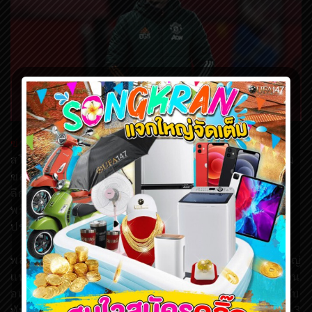
ข่าวบอลวันนี้
ของทัพปีศาจแดง แมนเชสเตอร์ ยูไนเต็ด
สโมสรยักษ์ใหญ่แห่งเกาะอังกฤษ ได้ออกมาเปิดเผยว่า ทีม
ของเขายังไม่ดีพอที่จะกลายเป็นทีมลุ้นคว้าแชมป์พรีเมียร์
ลีก หลังเพิ่งพลาท่าเสมอกับทัพทอฟฟี่น้ำเงิน เอฟเวอร์ตัน
พร้อมทั้งยังกล่าวด้วยว่า ที่ผ่านมาเป็นสื่อที่ได้หยิบยก
ประเด็นดังกล่าวขึ้นมาพูดกันเอง
พลพรรคปีศาจแดง แมนเชสเตอร์ ยูไนเต็ด สโมสรยักษ์ใหญ่
แห่งเวทีพรีเมียร์ลีก ภายใต้การคุมทัพของกุนซือใหญ่ชาวน
อเวย์ อย่าง โอเล่ห์ กุนนาร์ โซลชา เพิ่งจะพลาดท่าเสมอกับ
ทัพทอฟฟี่น้ำเงิน เอฟเวอร์ตัน ไปแบบสุดมันส์ ด้วยสกอร์ 3-3