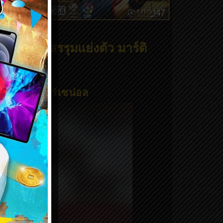
ือบสิบสโมสรรุมแย่งตัว มาร์ติ
้ปืนใหญ่ อาร์เซน่อล