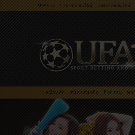
UFABET
บาคาร่าออนไลน์
แทงบอลออนไลน์
หน้าหลัก
สมัครสมาชิก
กิจกรรม
ทา