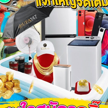
ข่าวบอลวันนี้ ไอ้ปืนใหญ่คิดหนัก! มีเก
เนซ เฝ้าเสา ฤดูกาลหน้า
Posted on
16 August 2020
by
ข่าวบอลวันนี้ ต้องบอกเลยว่างานนี้พลพรรคไอ