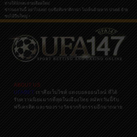
ทางให้นักเตะสายเลือดใหม่
ข่าวบอลวันนี้ อย่าไปเลย! กุนซือทีมชาติกาน่า ไม่เห็นด้วยหาก ปาเตย์ ย้าย
ซบไอ้ปืนใหญ่
ABOUT US
UFABET
เราคือเว็บไซต์ แทงบอลออนไลน์ ที่ได้
รับความนิยมมากที่สุดในเมืองไทย สมัครวันนี้รับ
ฟรีเครดิต และของรางวัลจากกิจกรรมอีกมากมาย
กลุ่มลับพริตตี้
|
UFABET
|
UFABET
|
คาสิโน
|
สล็อตออนไลน์
|
บาคาร่า
|
กลุ่มลับ
|