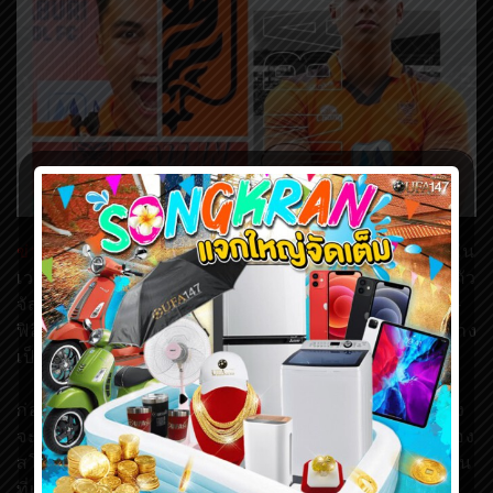
ข่าวบอลวันนี้
สโมสรฟอร์มร้อนในศึกโตโยต้าไทยลีก ที่ใน
เวลานี้กำลังรั้งอันดับ 2 ของตารางคะแนน ได้ทำการเปิดตัว
จัสติน บาส นักเตะสารพัดประโยชน์ลูกครึ่งเนเธอร์แลนด์-
ฟิลิปปินส์ วัย 20 กระรัต มาเป็นนักเตะใหม่ของสโมสรอย่าง
เป็นทางการ ในฐานะนักเตะโควต้าอาเซียน
ก่อนหน้านี้พลพรรคราชันมังกร ราชบุรี มิตรผล เอฟซี เพิ่ง
จะได้รับข่าวดี เมื่อบรรดานักเตะโควต้าต่างชาติ 3 รายของ
สโมสร สามารถกลับมาลงทำการฝึกซ้อมร่วมกับทีมได้เป็น
ที่เรียบร้อยแล้ว หลังกักตัวครบ 14 วัน ตามมาตรการของ