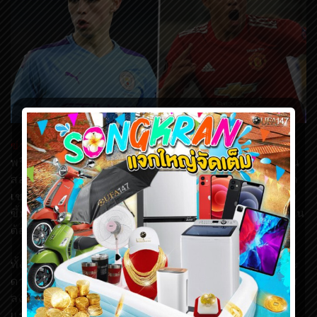
ข่าวบอลวันนี้
สองสโมสรยักษ์ใหญ่แห่งวงการฟุตบอล
พรีเมียร์ลีก อออกโรงตำหนิ เมสัน กรีนวู้ด และ ฟิล โฟเด้น
สองนักเตะดาวรุ่งอนาคตไกลดีกรีทีมชาติอังกฤษของพวก
เขา หลังจากทั้งคู่ก่อวีรกรรมสุดแสบ ด้วยการพาหญิงสาว
ขึ้นไปยังโรงแรม ที่เป็นแคมป์เก็บตัวของทีมชาติอังกฤษ จน
ต้องส่งถูกตัวกลับบ้าน
ทั้งทางด้านของ เมสัน กรีนวู้ด และ ฟิล โฟเด้น สองนักเตะ
ดาวรุ่งอนาคตไกลดีกรีทีมชาติอังกฤษ เพิ่งจะได้รับโอกาส
ลงประเดิมสนามในนามทีมชาติอังกฤษชุดใหญ่เป็นครั้ง
แรก ในศึกยูฟ่า เนชันส์ ลีก ที่ทัพสิงโตคำราม เอาชนะทีม