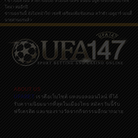
ข่าวบอลวันนี้ ลาลีก้าแฮปปี้! ลิโอเนล เมสซี ยืนยัน อยู่ค้าแข้งให้กับบาร์เซ
Post navigation
โลน่า ต่ออีกปี
ข่าวบอลวันนี้ ยังไม่หนำใจ! เชลซี เตรียมเพิ่มข้อเสนอ คว้าตัว เอดูอาร์ เมนดี้
นายด่านแรนส์
ABOUT US
UFABET
เราคือเว็บไซต์ แทงบอลออนไลน์ ที่ได้
รับความนิยมมากที่สุดในเมืองไทย สมัครวันนี้รับ
ฟรีเครดิต และของรางวัลจากกิจกรรมอีกมากมาย
กลุ่มลับพริตตี้
|
UFABET
|
UFABET
|
คาสิโน
|
สล็อตออนไลน์
|
บาคาร่า
|
กลุ่มลับ
|