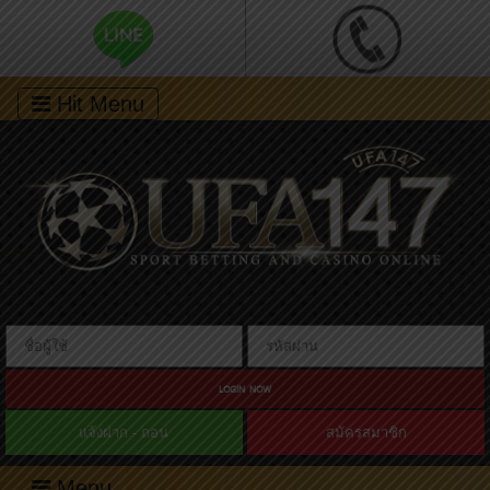
Hit Menu
LOGIN NOW
แจ้งฝาก - ถอน
สมัครสมาชิก
Menu