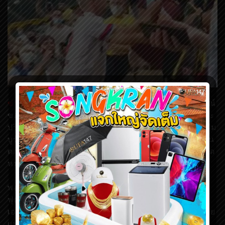
ข่าวบอลวันนี้
ฮัมบูร์ก เดือดจัดจนไม่สามารถควบคุมอารณ์
ของตัวเองได้ หลังจากตัวเขาได้บุกขึ้นไปบนอัฒจันทร์ และ
ปรี่เข้าไปกระชากคอเสื้อของแฟนบอลรายหนึ่ง ในเกมที่ฮัม
บูร์ก พ่ายให้กับดินาโม เดรสเตน ไปด้วยสกอร์ 1-4 กระเด็น
ตกรอบฟุตบอลถ้วยเดเอฟเบ โพคาล ไปแบบพลิกความคาด
หมาย
พลพรรคสิงห์เหนือ ฮัมบูร์ก สโมสรชื่อดังแห่งวงการ
ฟุตบอลเยอรมัน มีอันต้องยุติเส้นทางในศึกฟุตบอลถ้วยเด
เอฟเบ โพคาล ฤดูกาลนี้อย่างรวดเร็ว หลังจากพวกเขาพ่าย
แพ้ให้กับดินาโม เดรสเตน ไปแบบพลิกความคาดหมาย