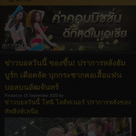
ข่าวบอลวันนี้ ของขึ้น! ปราการหลังฮัม
บูร์ก เดือดจัด บุกกระชากคอเสื้อแฟน
บอลบนอัฒจันทร์
Posted on
16 September 2020
by
ข่าวบอลวันนี้ โทนี ไลส์ทเนอร์ ปราการหลังของ
ทัพสิงห์เหนือ