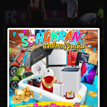
ข่าวบอลวันนี้
กุนซือหนุ่มของทัพมังกรโล่เงิน โปลิศ เทโร
เอฟซี สโมสรชื่อแห่งศึกโตโยต้าไทยลีก ออกมาชื่นชมลูก
ทีมว่าสามารถเล่นได้อย่างยอดเยี่ยม แม้ว่าจะไม่มีนักเตะ
ต่างชาติมาช่วยในเกมรุกก็ตาม ในเกมที่พวกเขาเปิดบ้าน
เสมอกับทัพราชันมังกร ราชบุรี มิตรผล เอฟซี ไปด้วยสกอร์
1-1
พลพรรคมังกรโล่เงิน โปลิศ เทโร เอฟซี เปิดบ้านต้อนรับ
การมาเยือนของทัพราชันมังกร ราชบุรี มิตรผล เอฟซี
แม้ว่าสภาพทีมจะค่อนข้างพิการ เนื่องจากพวกเขาขาดนัก