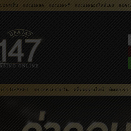
บอลสเต็ป
แทงบอลสด
แทงบอลฟรี
แทงบอลออนไลน์168
สมัคร
งเข้า UFABET
ตรวจหวยรายวัน
สล็อตออนไลน์
ติดต่อเรา