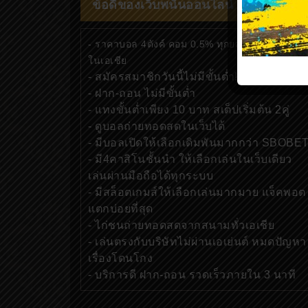
ข้อดีของเว็บพนันออนไลน์ UFABET
- ราคาบอล 4ตังค์ คอม 0.5% ทุกยอดการเล่นดีที่สุ
ในเอเชีย
- สมัครสมาชิกวันนี้ไม่มีขั้นต่ำ!!
- ฝาก-ถอน ไม่มีขั้นต่ำ
- แทงขั้นต่ำเพียง 10 บาท สเต็ปเริ่มต้น 2คู่
- ดูบอลถ่ายทอดสดในเว็บได้
- มีบอลเปิดให้เลือกเดิมพันมากกว่า SBOBE
- มี4คาสิโนชั้นนำ ให้เลือกเล่นในเว็บเดียว
เล่นผ่านมือถือได้ทุกระบบ
- มีสล็อตเกมส์ให้เลือกเล่นมากมาย แจ็คพอต
แตกบ่อยที่สุด
- ไก่ชนถ่ายทอดสดจากสนามทั่วเอเชีย
- เล่นตรงกับบริษัทไม่ผ่านเอเย่นต์ หมดปัญหา
เรื่องโดนโกง
- บริการดี ฝาก-ถอน รวดเร็วภายใน 3 นาที