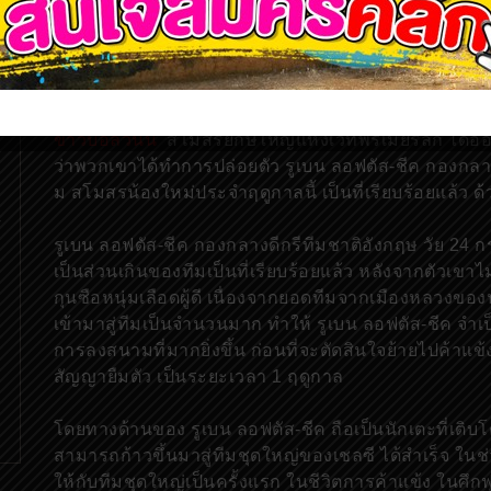
ด
ข่าวบอลวันนี้
สโมสรยักษ์ใหญ่แห่งเวทีพรีเมียร์ลีก ได
ว่าพวกเขาได้ทำการปล่อยตัว รูเบน ลอฟตัส-ชีค กองกลางดี
ม สโมสรน้องใหม่ประจำฤดูกาลนี้ เป็นที่เรียบร้อยแล้ว 
T
รูเบน ลอฟตัส-ชีค กองกลางดีกรีทีมชาติอังกฤษ วัย 24 
เป็นส่วนเกินของทีมเป็นที่เรียบร้อยแล้ว หลังจากตัวเ
กุนซือหนุ่มเลือดผู้ดี เนื่องจากยอดทีมจากเมืองหลวงข
เข้ามาสู่ทีมเป็นจำนวนมาก ทำให้ รูเบน ลอฟตัส-ชีค จำ
การลงสนามที่มากยิ่งขึ้น ก่อนที่จะตัดสินใจย้ายไปค้าแข้งใ
สัญญายืมตัว เป็นระยะเวลา 1 ฤดูกาล
โดยทางด้านของ รูเบน ลอฟตัส-ชีค ถือเป็นนักเตะที่
สามารถก้าวขึ้นมาสู่ทีมชุดใหญ่ของเชลซี ได้สำเร็จ ใน
ให้กับทีมชุดใหญ่เป็นครั้งแรก ในชีวิตการค้าแข้ง ในศึก