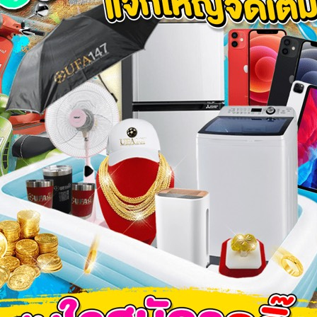
ข่าวบอลวันนี้ ไปอีกหนึ่ง! เชลซี ปล่อย
ด้วยสัญญายืมตัว
Posted on
8 October 2020
by
ข่าวบอลวันนี้ พลพรรคสิงโตน้ำเงินคราม เชล