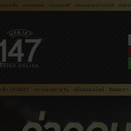
บอลสเต็ป
แทงบอลสด
แทงบอลฟรี
แทงบอลออนไลน์168
สมัคร
งเข้า UFABET
ตรวจหวยรายวัน
สล็อตออนไลน์
ติดต่อเรา