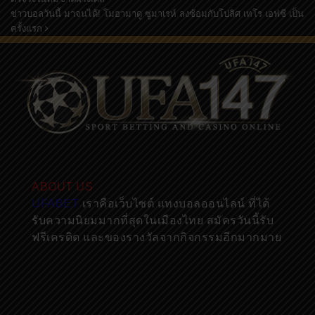
ข่าวบอลวันนี้ มาจนได้! โมฮามาดู ซูมาเรห์ ลงซ้อมกับโปลิศ เทโร เอฟซี เป็น
ครั้งแรก
ABOUT US
UFABET
เราคือเว็บไซต์ แทงบอลออนไลน์ ที่ได้
รับความนิยมมากที่สุดในเมืองไทย สมัครวันนี้รับ
ฟรีเครดิต และของรางวัลจากกิจกรรมอีกมากมาย
กลุ่มลับพริตตี้
|
UFABET
|
UFABET
|
คาสิโน
|
สล็อตออนไลน์
|
บาคาร่า
|
กลุ่มลับ
|