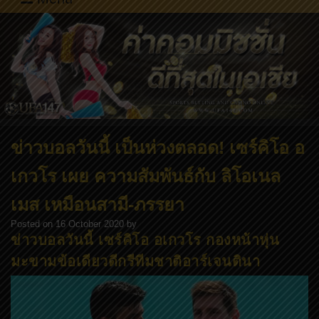
ข่าวบอลวันนี้ เป็นห่วงตลอด! เซร์คิโอ อ
เกวโร เผย ความสัมพันธ์กับ ลิโอเนล
เมส เหมือนสามี-ภรรยา
Posted on
16 October 2020
by
ข่าวบอลวันนี้ เซร์คิโอ อเกวโร กองหน้าหุ่น
มะขามข้อเดียวดีกรีทีมชาติอาร์เจนตินา