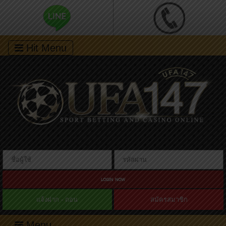
Hit Menu
LOGIN NOW
แจ้งฝาก - ถอน
สมัครสมาชิก
Menu