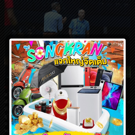
ข่าวบอลวันนี้
ของทัพปราสาทสายฟ้า บุรีรัมย์ ยูไนเต็ด
สโมสรยักษ์ใหญ่แห่งเวทีโตโยต้า ไทยลีก ได้ออกมาให้
สัมภาษณ์เหน็บอดีตลูกทีมของเขาที่ผันว่ามาเป็นกุนซือของ
ทีมคู่แค้นตลอดกาล อย่างทัพกิเลนผยอง เอสซีจี เมืองทอง
ยูไนเต็ด เอาไว้ว่า การที่พาทีมชนะได้ 2 เกมติดต่อกัน ก็
อาจจะไม่หมายความว่าเป็นโค้ชที่ดีก็ได้
พลพรรคปราสาทสายฟ้า บุรีรัมย์ ยูไนเต็ด สโมสรยักษ์ใหญ่