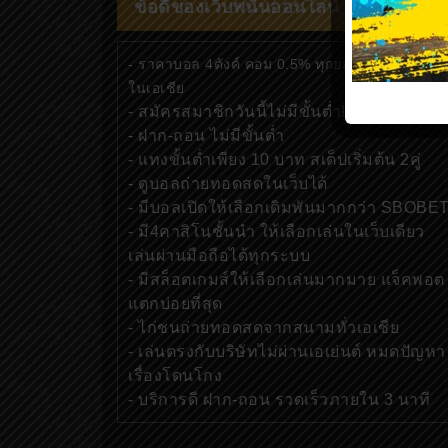
ข้อดีของเว็บพนันออนไลน์ UFABET
- ราคาบอล 4ตังค์ คอม 0.5% ทุกยอดการเล่นดีที่สุ
ในเอเชีย
- สมัครสมาชิกวันนี้ไม่มีขั้นต่ำ!!
- ฝาก-ถอน ไม่มีขั้นต่ำ
- แทงขั้นต่ำเพียง 10 บาท สเต็ปเริ่มต้น 2คู่
- ดูบอลถ่ายทอดสดในเว็บได้
- มีบอลเปิดให้เลือกเดิมพันมากกว่า SBOBE
- มี4คาสิโนชั้นนำ ให้เลือกเล่นในเว็บเดียว
เล่นผ่านมือถือได้ทุกระบบ
- มีสล็อตเกมส์ให้เลือกเล่นมากมาย แจ็คพอต
แตกบ่อยที่สุด
- ไก่ชนถ่ายทอดสดจากสนามทั่วเอเชีย
- เล่นตรงกับบริษัทไม่ผ่านเอเย่นต์ หมดปัญหา
เรื่องโดนโกง
- บริการดี ฝาก-ถอน รวดเร็วภายใน 3 นาที