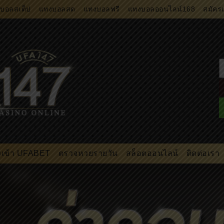
บอลสเต็ป
แทงบอลสด
แทงบอลฟรี
แทงบอลออนไลน์168
สมัคร
งเข้า UFABET
ตรวจหวยรายวัน
สล็อตออนไลน์
ติดต่อเรา