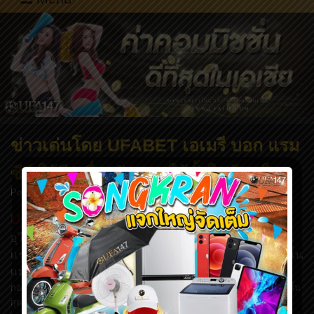
ข่าวเด่นโดย UFABET เอเมรี บอก แรม
ซีย์ ให้ลืมเรื่องสัญญา ให้ตั้งใจซ้อมก็พอ
Posted on
26 August 2018
by
admin
UFABET รายงานว่า :
อุไน เอเมรี เทรนเนอร์อาร์เซนอล เผย เขาบอกกับ อารอน
แรมซีย์ ว่า ต้องโฟกัสกับเกมแข่งขันและการฝึกซ้อมเท่านั้น
แม้ว่าอนาคตของนักเตะยังไม่มีความชัดเจน
กองกลางทีมชาติเวลส์เหลือสัญญาค้าแข้งในถิ่น เอมิเรตส์ สเตเดี้ยม ถึงแค่สิ้น
สุดฤดูกาลนี้ แต่เขายังไม่สามารถตกลงสัญญาใหม่กับสโมสรได้ ท่ามกลาง