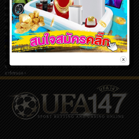
กระแสข่าวว่าเขาต้องการค่าเหนื่อยในระดับเดียวกับ เมซุต โอซิล
ผมคุยกับเขาเมื่อสัปดาห์ก่อน ผมบอกว่า ‘ฉันอยากให้นายโฟกัสกับการซ้อม
และเกมแข่งเท่านั้น นายต้องแสดงความสามารถที่จะช่วยทีมออกมาให้เรา
เห็น โค้ชชาวสแปนิช กล่าว
สัญญาเป็นเรื่องของเอเย่นต์กับสโมสร แต่เราต้องการเห็นเขาโฟกัสกับการ
ซ้อม, เกมแข่ง และผลงานของเขาในแต่ละวันเท่านั้น
สนับสนุนโดย
www.ufa147.com
Posted in
ข่าวฟุตบอล
ข่าวเด่นโดย UFABET คล็อปป์ บอก มิลเนอร์ โคตรฟิต เชื่อเล่นได้ถึง
Post navigation
อายุ38
ข่าวเด่นโดย UFABET ตอร์เรย์รา บอก ขอบคุณ ซัวเรสที่ แนะนำให้
อาร์เซนอล