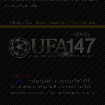
การเล่น เพิ่มมากขึ้น
สนับสนุนโดย
https://line.me/R/ti/p/%40uvj6581m
ABOUT US
UFABET
เราคือเว็บไซต์ แทงบอลออนไลน์ ที่ได้
รับความนิยมมากที่สุดในเมืองไทย สมัครวันนี้รับ
ฟรีเครดิต และของรางวัลจากกิจกรรมอีกมากมาย
กลุ่มลับพริตตี้
|
UFABET
|
UFABET
|
คาสิโน
|
สล็อตออนไลน์
|
บาคาร่า
|
กลุ่มลับ
|