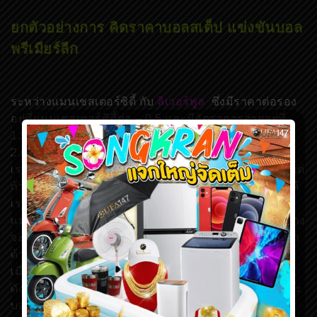
ยกตัวอย่างการ คิดราคาบอลสเต็ป แข่งขันบอล
พรีเมียร์ลีก
ระหว่างแมนเชสเตอร์ซิตี้ กับ
ลิเวอร์พูล
ซึ่งมีราคาต่อรอง
อยู่ที่แมนเชสเตอร์ซิตี้ต่อ – 0.5 และมีอัตราการจ่ายอยู่ที่
1.92 ทางด้านลิเวอร์พูล มีราคา + 0.5 อัตราการจ่ายคือ
2.02 ถ้าเราสังเกตให้ดีเราก็จะเห็น ว่าโต๊ะบอล บังคับให้
เราเล่นที่ลิเวอร์พูล แค่เสมอเท่านั้น เราจะได้ค่าน้ำเต็ม แต่
ถ้าหาก
เซียนบอล
มอง ก็จะรู้ว่าเทคนิคนี้เป็นการบังคับให้
เราเล่นแบบง่ายไป ซึ่งในส่วนของคู่การแข่งขันระหว่าง
แมนเชสเตอร์ซิตี้และลิเวอร์พูล มีฟอร์มการเล่น ที่ค่อนข้าง
จะสูสี แต่ถ้าหากเราดูให้ดี ทีมลิเวอร์พูล จะมีฝีแข้งที่ดีกว่า
ด้วยซ้ำ จนได้ฉายาจากการแข่งในฤดูกาลก่อนหน้านี้ว่า
เมื่อเจอทีมใหญ่จะโดนตบหมด และเป็นทีมที่ยิงขาดด้วย
ดังนั้นในแมทนี้ จากตัวเลข
ราคาบอลสด
เราก็จะรู้ได้ว่าโต๊ะ
บอลจงใจให้เราเลือกข้างลิเวอร์พูลนั่นเอง