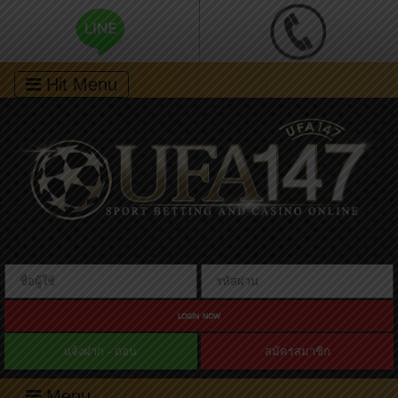
Hit Menu
LOGIN NOW
แจ้งฝาก - ถอน
สมัครสมาชิก
Menu