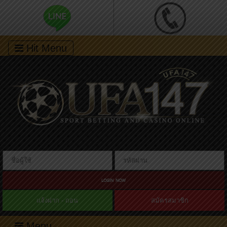
Hit Menu
LOGIN NOW
แจ้งฝาก - ถอน
สมัครสมาชิก
Menu