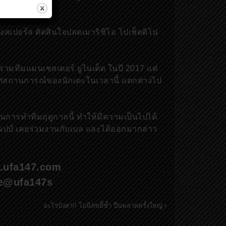
ลังสเปอร์ส ตัดสินใจปลดเมาริซิโอ โปเช็ตติโน่
่วมทีมแมนเชสเตอร์ ยูไนเต็ด ในปี 2017 แต่
 แต่สถานการณ์ของนักเตะในเวลานี้ แตกต่างไป
แผนการทำทีมฤดูกาลนี้ ทำให้มีความเป็นไปได้
ปป์ เคยร่วมงานกับเบล และได้ออกมากล่าว
.ufa147.com
e@ufa147s
อะไรบังตา!! โอนีลขยี้ซ้ำ ปืนพลาดครั้งใหญ่