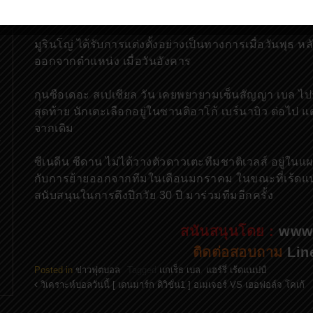
สัญญา แกเร็ธ เบล จากเรอัล มาดริด มาร่วมทีมอีกครั้ง
มูรินโญ่ ได้รับการแต่งตั้งอย่างเป็นทางการเมื่อวันพุธ ห
ด
ออกจากตำแหน่ง เมื่อวันอังคาร
กุนซือเดอะ สเปเชียล วัน เคยพยายามเซ็นสัญญา เบล ไปร
สุดท้าย นักเตะเลือกอยู่ในซานติอาโก้ เบร์นาบิว ต่อไป
จากเดิม
T
ซีเนดีน ซีดาน ไม่ได้วางตัวดาวเตะทีมชาติเวลส์ อยู่ใน
กับการย้ายออกจากทีมในเดือนมกราคม ในขณะที่เร้ดแน
สนับสนุนในการดึงปีกวัย 30 ปี มาร่วมทีมอีกครั้ง
สนันสนุนโดย :
www
ติดต่อสอบถาม
Lin
Posted in
ข่าวฟุตบอล
Tagged
แกเร็ธ เบล
,
แฮร์รี่ เร้ดแนปป์
วิเคราะห์บอลวันนี้ [ เดนมาร์ก ดิวิชั่น1 ] อเมเจอร์ VS เฮอฟอล์จ โคเก้
Post navigation