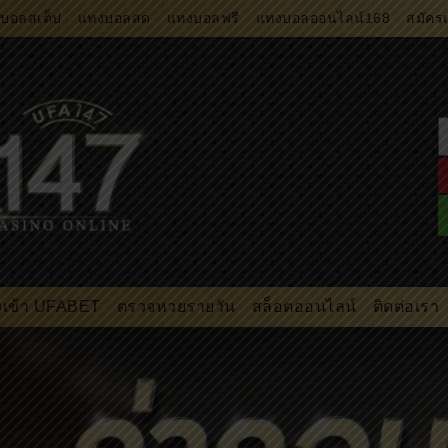
บอลสเต็ป
แทงบอลสด
แทงบอลฟรี
แทงบอลออนไลน์168
สมัคร
งเข้า UFABET
ตรวจหวยรายวัน
สล็อตออนไลน์
ติดต่อเรา