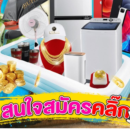
ถูกใจแฟน!! จ่าเฉยชี้แนะ น้ามูเซ็นเบล
Posted on
22 November 2019
(22 November 2019)
by
admin
แฮร์รี่ เร้ดแนปป์ อดีตผู้จัดการทีมท็อตแน่ม ฮ็อตสเปอร์ส