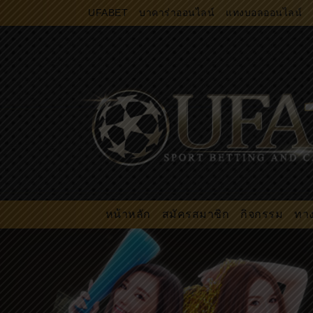
UFABET
บาคาร่าออนไลน์
แทงบอลออนไลน์
หน้าหลัก
สมัครสมาชิก
กิจกรรม
ทา