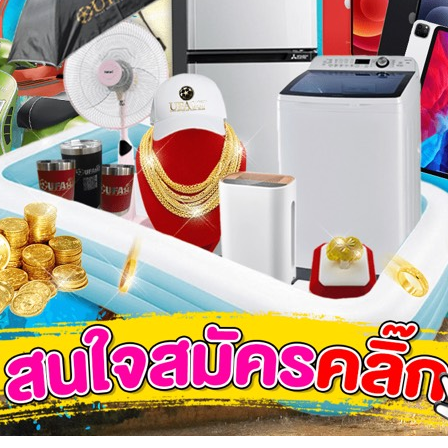
ด
สำหรับการเริ่มต้นจากรากที่เราจะ สอนเล่น
ในวันนี้นั้นจะเริ่มจากการอ่าน ภายในรูปแบบต่างๆซึ่งหลั
T
นิยมใช้กันมากนั่นคือ
ไพ่มังกร
และไพร่ปิงปองซึ่งจะมีล
ชนะฝั่งใดฝั่งเดียวติดกันเกิน 3 ครั้งหรือให้ปิงปองจะเป็
สามารถเห็นได้จากตารางการเดินให้ที่อยู่ในหน้าเว็บไซต
ต่างๆนั่นเองให้คุณสังเกตจากตารางนัดและดูว่ามันเข้า
พันนั้นให้คุณนับตามช่องที่ชนะการเดิมพันถ้าเป็นมังกร 3 
สามารถเดิมพันได้สั่งที่ชนะได้ทันทีหรือหักเป็นปิงปองสล
ได้ทันที