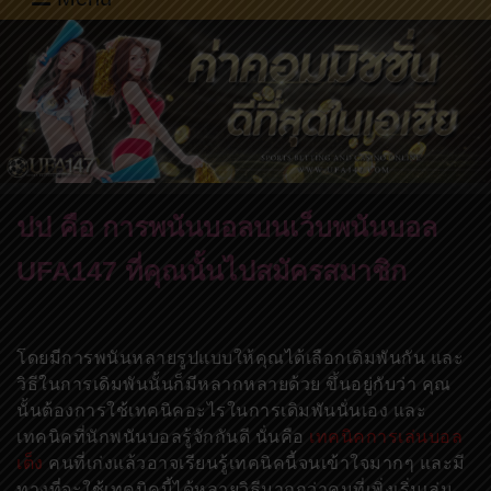
ปป คือ การพนันบอลบนเว็บพนันบอล
UFA147 ที่คุณนั้นไปสมัครสมาชิก
โดยมีการพนันหลายรูปแบบให้คุณได้เลือกเดิมพันกัน และ
วิธีในการเดิมพันนั้นก็มีหลากหลายด้วย ขึ้นอยู่กับว่า คุณ
นั้นต้องการใช้เทคนิคอะไรในการเดิมพันนั่นเอง และ
เทคนิคที่นักพนันบอลรู้จักกันดี นั่นคือ
เทคนิคการเล่นบอล
เต็ง
คนที่เก่งแล้วอาจเรียนรู้เทคนิคนี้จนเข้าใจมากๆ และมี
ทางที่จะใช้เทคนิคนี้ได้หลายวิธีมากกว่าคนที่เพิ่งเริ่มเล่น