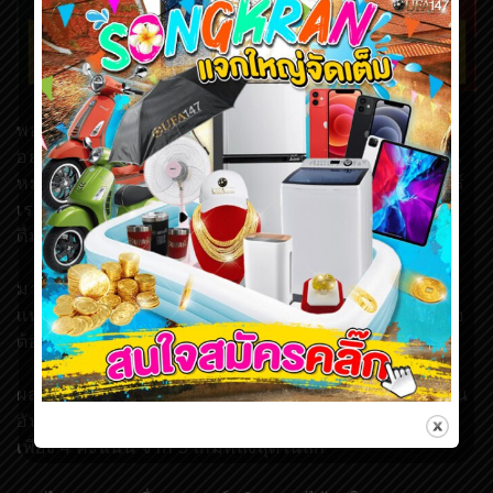
พอล อินซ์ อดีตกองกลางของแมนเชสเตอร์ ยูไนเต็ด ไม่
อยากจะเชื่อว่า อองโตนี่ มาร์กซิยาล จะได้อยู่ในสนามจน
หมดเวลา ในเกมที่เปิดบ้านเสมอกับวูล์ฟแฮมป์ตัน วันเดอร์
เรอร์ส แบบไม่มีประตูเกิดขึ้น โดยเปรียบเหมือนกับเครื่อง
ดื่มที่เหมือนกับมีฟองขึ้นมาในตอนแรก ก่อนที่จะหายไป
มาร์กซิยาล อยู่ในสนามครบ 90 นาที ในเกมดังกล่าว แต่
แทบจะไม่สามารถสร้างโอกาสในการทำประตูได้เลย เมื่อ
ต้องเผชิญหน้ากับแนวรับของวูล์ฟแฮมป์ตัน
ผลเสมอในเกมนี้ ทำให้ทีมของโอเล่ กุนนาร์ โซลชา อยู่ใน
อันดับที่ 6 ของตารางคะแนนพรีเมียร์ลีกต่อไป โดยเก็บได้
เพียง 4 คะแนน จาก 5 เกมหลังสุดในลีก