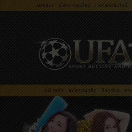
UFABET
บาคาร่าออนไลน์
แทงบอลออนไลน์
หน้าหลัก
สมัครสมาชิก
กิจกรรม
ทา