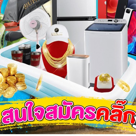
พลาดไปนิด!! โอเว่นงงใจ คล็อปป์พัก
Posted on
29 November 2019
by
admin