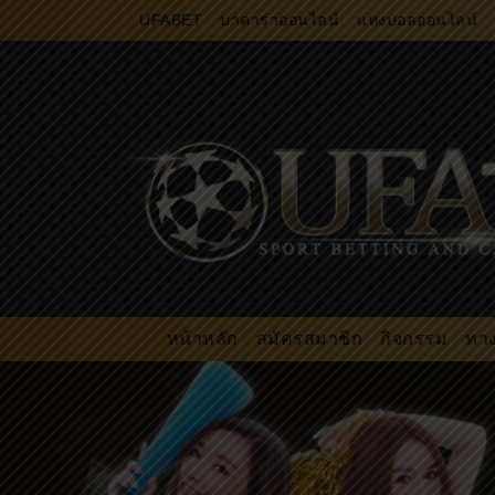
UFABET
บาคาร่าออนไลน์
แทงบอลออนไลน์
หน้าหลัก
สมัครสมาชิก
กิจกรรม
ทา