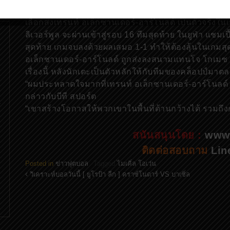
ไมเคิ่ล โอเว่น อดีตกองหน้าเจ้าของฉายาเบบี้ โกล รู้สึ
เลือกส่งเทรนท์ อเล็กซานเดอร์-อาร์โนลด์ เป็นตัวจริงในเก
ด
ลิเวอร์พูล จะผ่านเข้าสู่รอบ 16 ทีมสุดท้าย ในยูฟ่า แชมเ
สุดท้าย เกมจบลงด้วยผลเสมอ 1-1 ทำให้ต้องลุ้นในเกมสุดท
อเล็กซานเดอร์-อาร์โนลด์ ถูกส่งลงสนามแทนโจ โกเมซ ใน
เรื่องนี้ หลังนักเตะเป็นตัวหลักให้กับทีมของคล็อปป์มาต
“ผมประหลาดใจมากที่เทรนท์ อเล็กซานเดอร์-อาร์โนลด์ ไม
กล่าวกับบีที สปอร์ต
T
“เขาสร้างโอกาสให้พวกเขาในพื้นที่ด้านกว้างได้ รวมถึง
สนันสนุนโดย :
www
ติดต่อสอบถาม
Lin
Posted in
ข่าวฟุตบอล
Tagged
ไมเคิ่ล โอเว่น
วิเคราะห์บอลวันนี้ [ ยูโรป้า ลีก ] คราซ์โนดาร์ VS บาเซิ่ล
Post navigation