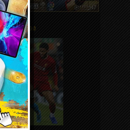
เทรนท์สำรอง