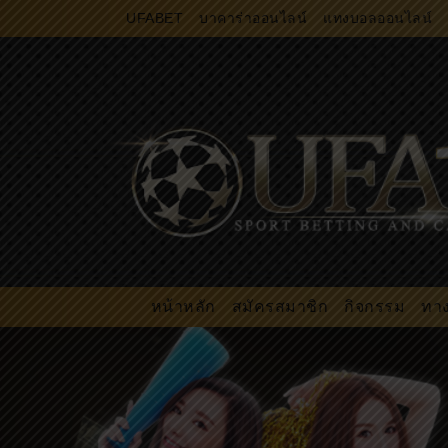
UFABET
บาคาร่าออนไลน์
แทงบอลออนไลน์
หน้าหลัก
สมัครสมาชิก
กิจกรรม
ทา