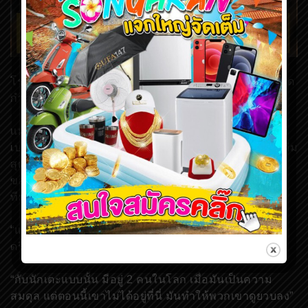
โรดรี้ กองกลางของแมนเชสเตอร์ ซิตี้ เชื่อว่า เรอัล มาดริด
กำลังคิดถึงคริสเตียโน่ โรนัลโด้ อย่างชัดเจน
แมนฯ ซิตี้ เป็นฝ่ายบุกไปเอาชนะมาดริด ได้ถึงซานติอาโก้
เบร์นาบิว ด้วยสกอร์ 2-1 ในยูฟ่า แชมเปี้ยนส์ลีก รอบ 16 ทีม
สุดท้าย เลกแรก โดยมิดฟิลด์ชาวสเปน เชื่อว่า ยักษ์ใหญ่
ของสเปนน่ากลัวน้อยลงกว่าเดิม หลังไม่มีโรนัลโด้ อยู่ใน
ทีม
“แน่นอน คุณสามารถพูดได้ (โรนัลโด้ไม่ได้อยู่ในทีม)” โร
ดรี้ กล่าว
“กับนักเตะแบบนั้น มีอยู่ 2 คนในโลก เมื่อมันเป็นความ
สมดุล แต่ตอนนี้เขาไม่ได้อยู่ที่นี่ มันทำให้พวกเขาดูยวบลง”