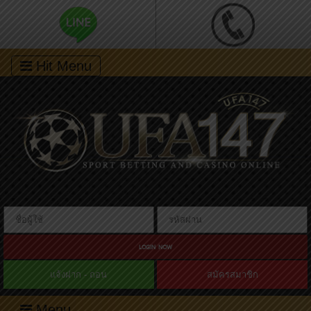
Hit Menu
LOGIN NOW
แจ้งฝาก - ถอน
สมัครสมาชิก
Menu