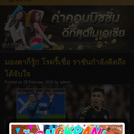
มองตาก็รู้!! โรดรี้เชื่อ ราชันกำลังคิดถึง
โด้จับใจ
Posted on
29 February 2020
by
admin