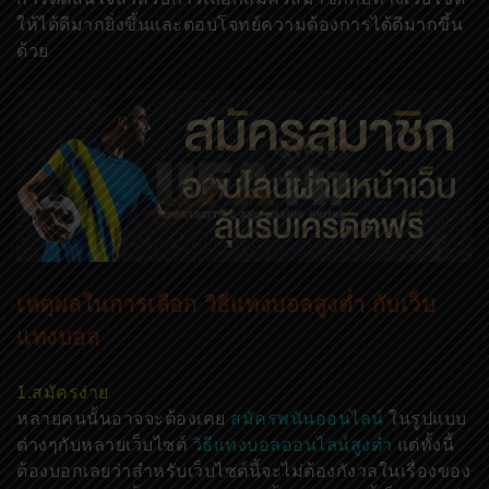
ให้ได้ดีมากยิ่งขึ้นและตอบโจทย์ความต้องการได้ดีมากขึ้น
ด้วย
เหตุผลในการเลือก วิธีแทงบอลสูงต่ำ กับเว็บ
แทงบอล
1.สมัครง่าย
หลายคนนั้นอาจจะต้องเคย
สมัครพนันออนไลน์
ในรูปแบบ
ต่างๆกับหลายเว็บไซต์
วิธีแทงบอลออนไลน์สูงต่ำ
แต่ทั้งนี้
ต้องบอกเลยว่าสำหรับเว็บไซต์นี้จะไม่ต้องกังวลในเรื่องของ