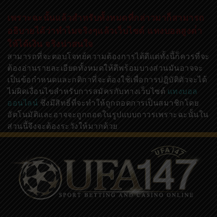
เพราะฉะนั้นแล้วสำหรับทั้งหมดที่กล่าวมาก็สามารถ
อธิบายได้ว่าทำไมจริงๆแล้วเว็บไซต์ แทงบอลสูงต่ํา
ให้ได้เงิน จริงน่าสนใจ
สามารถที่จะตอบโจทย์ความต้องการได้ดีแต่ทั้งนี้ก็ควรที่จะ
ต้องอ่านรายละเอียดทั้งหมดให้ดีพร้อมบางส่วนมันอาจจะ
เป็นข้อกำหนดและกติกาที่จะต้องใช้เพื่อการปฎิบัติตัวจะได้
ไม่ผิดเงื่อนไขสำหรับการสมัครกับทางเว็บไซต์
แทงบอล
ออนไลน์
ซึ่งมีสิทธิ์ที่จะทำให้ถูกถอดการเป็นสมาชิกโดย
อัตโนมัติและอาจจะถูกถอดในรูปแบบถาวรเพราะฉะนั้นใน
ส่วนนี้จึงจะต้องระวังให้มากด้วย