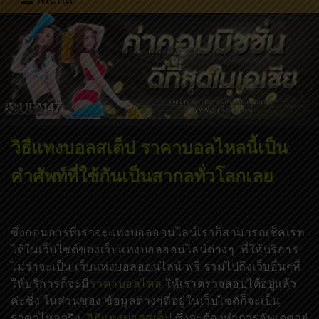
วิธีแทงบอลสเต็ป ราคาบอลไหลนี้เป็น
คำศัพท์ที่ใช้กันเป็นสากลทั่วโลกเลย
ซึ่งก่อนการที่เราจะแทงบอลออนไลน์เราก็สามารถเช็คเรท
ได้ในเว็บไซต์ของเว็บแทงบอลออนไลน์ต่างๆ ที่ให้บริการ
ไม่ว่าจะเป็น เว็บแท่งบอลออนไลน์ ฟรี รวมไปถึงเว็บอื่นๆที่
ให้บริการก็จะมี
ราคาบอลไหล
ให้เราตรวจสอบได้อยู่แล้ว
ค่ะซึ่ง ในส่วนของ ข้อมูลต่างๆที่อยู่ในเว็บไซต์ก็จะเป็น
ราคาไหลจริง
วิธีแทงบอลสเต็ป
ซึ่งจะต้องทำการอัพเดตอยู่