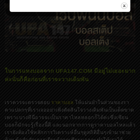
ในการแทงบอลจาก UFA147.COM มีอยู่ไม่เยอะมาก
ค่ะนั่นก็คือก่อนที่เราจะวางเดิมพัน
เราควรจะตรวจสอบ
ราคาบอล
ให้แม่นยำในส่วนของรา
คาแปลกๆที่เราเจออย่าเพิ่งตัดสินใจวางเดิมพันเป็นเด็ดขาด
เพราะบางทีนี่อาจจะเป็นราคาไหลหลอกก็ได้ค่ะซึ่งเซียน
บอลก็มักจะรู้เรื่องนี้ดี และนอกจากการดูราคาบอลไหลแล้ว
เรายังต้องใช้หลักการวิเคราะห์อื่นๆดูสถิติอื่นๆเข้ามาช่วย
ด้วย ข้อสำคัญการเรียนรู้จากเซียนบอลจะทำให้เราได้