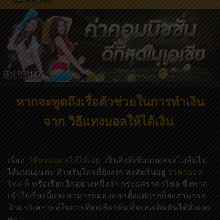
หากจะพูดถึงเรื่อตัวช่วยในการทำเงิน
จาก วิธีแทงบอลให้ได้เงิน
เรื่อง
วิธีแทงบอลให้ได้เงิน
เป็นสิ่งที่เซียนบอลจะไม่ลืมไป
ได้แน่นอนค่ะ สำหรับใครที่ยังงงๆ สงสัยกันอยู่
ราคาบอล
ไหล
ก็ หรือเรียกอีกอย่างหนึ่งว่า กระแสราคาไหล ซึ่งหาก
เข้าใจเรื่องนี้และสามารถมองออกตั้งแต่แรกก็จะสามารถ
นำมาวิเคราะห์ในการที่จะเลือกทีมที่จะลงเดิมพันได้นั่นเอง
ค่ะ