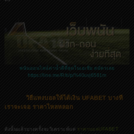
พนันออนไลน์ค่าน้ำดีที่สุดในเอเชีย สมัครเลย
https://line.me/R/ti/p/%40uvj6581m
วิธีแทงบอลให้ได้เงิน UFABET บางที
เราจะเจอ ราคาไหลหลอก
ดังนั้นแล้วบางครั้งจะวิเคราะห์แค่
ราคาบอลUFABET