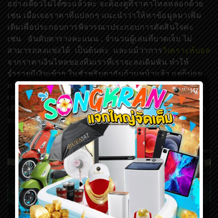
อย่างเดียวไม่ได้ซะแล้วค่ะ จะต้องดูที่ราคาไหลหลอกด้วย
เช่น เมื่อเจอราคาที่แปลกๆ แนะนำว่าให้หาข้อมูลมาเพิ่ม
เติมเพื่อประกอบการพิจารณาประกอบการตัดสินใจค่ะ
เช่น อันดับตารางคะแนน , จำนวนผู้เล่นที่บาดเจ็บ ไม่
สามารถลงแข่งได้ เป็นต้นค่ะ และแม้ว่าการ
วิเคราะห์บอล
จากราคาเงินไหลของทีมเราที่เราจะลงเดิมพัน ทำให้
ร่ำรวยมีเงินเข้าๆ ในชั่วพริบตากันถ้วนหน้าแล้ว แต่ก็บ่อย
ครั้งครั้งแล้วครั้งเล่าที่เราเสียเงินให้กับเจ้ามือเช่นกัน เหตุ
เพราะเจ้ามือเองก็คงจะไม่ยอมที่จะเสียเงินให้ผู้เล่นอยู่ฝ่าย
เดียวแน่นอน หลายต่อหลายครั้งทางผู้คิดราคาจะทำราคา
หลอกเรา แบบว่าสับขาหลอกกันเลยทีเดียว