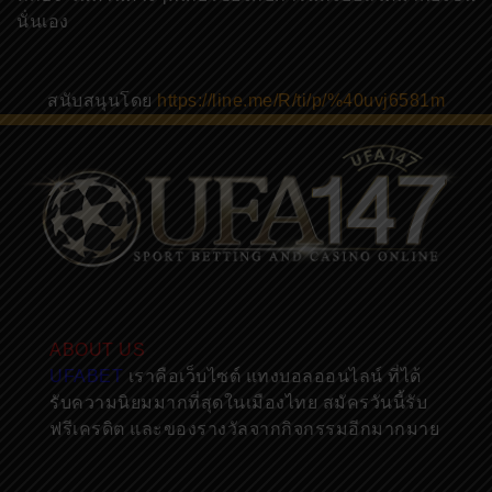
นั่นเอง
สนับสนุนโดย
https://line.me/R/ti/p/%40uvj6581m
ABOUT US
UFABET
เราคือเว็บไซต์ แทงบอลออนไลน์ ที่ได้
รับความนิยมมากที่สุดในเมืองไทย สมัครวันนี้รับ
ฟรีเครดิต และของรางวัลจากกิจกรรมอีกมากมาย
กลุ่มลับพริตตี้
|
UFABET
|
UFABET
|
คาสิโน
|
สล็อตออนไลน์
|
บาคาร่า
|
กลุ่มลับ
|