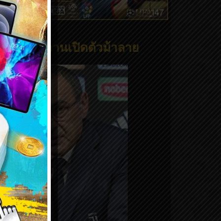
ซี่ย์หยอดหวานเปิดตัวม้าลาย