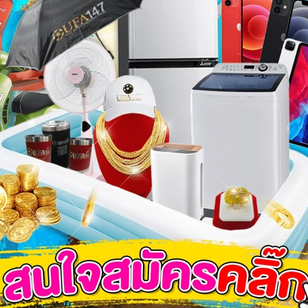
วิเคราะห์บอลวันนี้ ถูกใจสไตล์!! แรม
Posted on
17 July 2019
by
admin