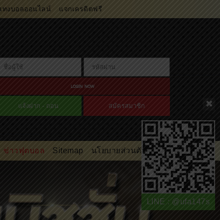
แทงบอลออนไลน์
แจกเครดิตฟรี
LOGIN NOW
แจ้งฝาก - ถอน
สมัครสมาชิก
ข่าวฟุตบอล
Sitemap
นโยบายส่วนตัว
LINE : @ufa147s