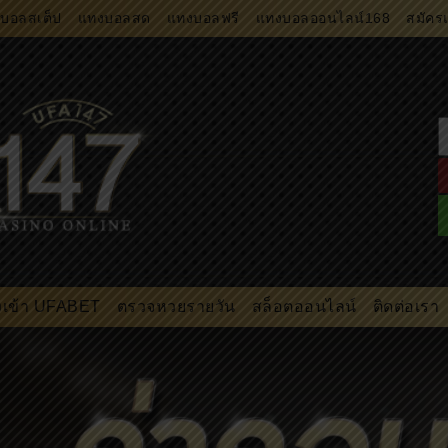
บอลสเต็ป
แทงบอลสด
แทงบอลฟรี
แทงบอลออนไลน์168
สมัคร
งเข้า UFABET
ตรวจหวยรายวัน
สล็อตออนไลน์
ติดต่อเรา