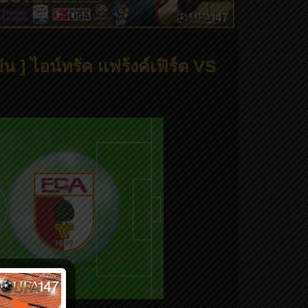
ัน ] ไอน์ทรัค แฟร้งค์เฟิร์ต VS