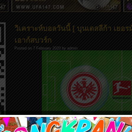
วิเคราะห์บอลวันนี้ [ บุนเดสลีก้า เยอรม
เอาก์สบวร์ก
Posted on
7 February 2020
by
admin