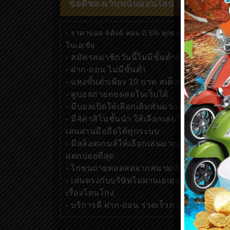
ข้อดีของเว็บพนันออนไลน์ UFABET
- ราคาบอล 4ตังค์ คอม 0.5% ทุกยอดการเล่นดีที่สุ
ในเอเชีย
- สมัครสมาชิกวันนี้ไม่มีขั้นต่ำ!!
- ฝาก-ถอน ไม่มีขั้นต่ำ
- แทงขั้นต่ำเพียง 10 บาท สเต็ปเริ่มต้น 2คู่
- ดูบอลถ่ายทอดสดในเว็บได้
- มีบอลเปิดให้เลือกเดิมพันมากกว่า SBOBE
- มี4คาสิโนชั้นนำ ให้เลือกเล่นในเว็บเดียว
เล่นผ่านมือถือได้ทุกระบบ
- มีสล็อตเกมส์ให้เลือกเล่นมากมาย แจ็คพอต
แตกบ่อยที่สุด
- ไก่ชนถ่ายทอดสดจากสนามทั่วเอเชีย
- เล่นตรงกับบริษัทไม่ผ่านเอเย่นต์ หมดปัญหา
เรื่องโดนโกง
- บริการดี ฝาก-ถอน รวดเร็วภายใน 3 นาที