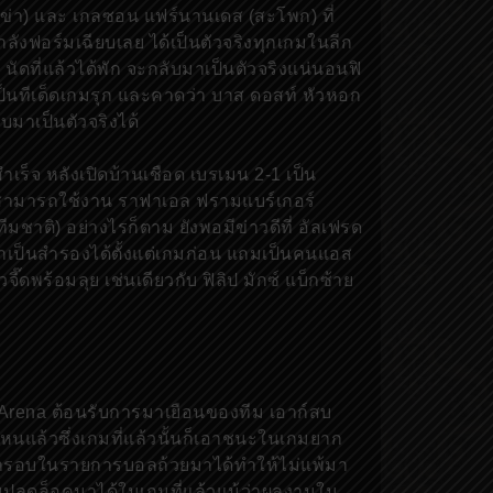
่ (เข่า) และ เกลซอน แฟร์นานเดส (สะโพก) ที่
ลังฟอร์มเฉียบเลย ได้เป็นตัวจริงทุกเกมในลีก
า นัดที่แล้วได้พัก จะกลับมาเป็นตัวจริงแน่นอนฟิ
ป็นทีเด็ดเกมรุก และคาดว่า บาส ดอสท์ หัวหอก
บมาเป็นตัวจริงได้
เร็จ หลังเปิดบ้านเชือด เบรเมน 2-1 เป็น
ม่สามารถใช้งาน ราฟาเอล ฟรามแบร์เกอร์
ทีมชาติ) อย่างไรก็ตาม ยังพอมีข่าวดีที่ อัลเฟรด
าเป็นสำรองได้ตั้งแต่เกมก่อน แถมเป็นคนแอส
ี๊ดพร้อมลุย เช่นเดียวกับ ฟิลิป มักซ์ แบ็กซ้าย
-Arena ต้อนรับการมาเยือนของทีม เอาก์สบ
ีกหนแล้วซึ่งเกมที่แล้วนั้นก็เอาชนะในเกมยาก
ข้ารอบในรายการบอลถ้วยมาได้ทำให้ไม่แพ้มา
นั้นปลดล็อคมาได้ในเกมที่แล้วแม้ว่าผลงานใน