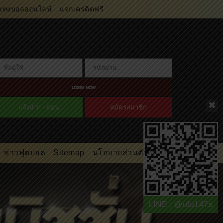
แทงบอลออนไลน์
แจกเครดิตฟรี
LOGIN NOW
แจ้งฝาก - ถอน
สมัครสมาชิก
ข่าวฟุตบอล
Sitemap
นโยบายส่วนตัว
LINE : @ufa147s