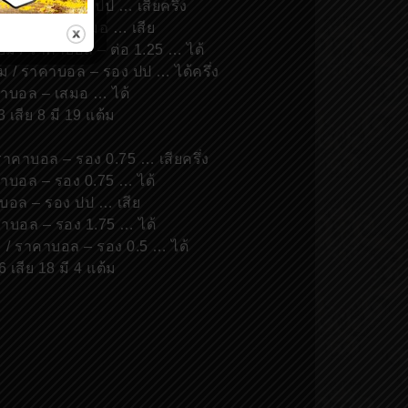
 ราคาบอล – ต่อ ปป … เสียครึ่ง
/ ราคาบอล – เสมอ … เสีย
เยียม / ราคาบอล – ต่อ 1.25 … ได้
ียม / ราคาบอล – รอง ปป … ได้ครึ่ง
ราคาบอล – เสมอ … ได้
 เสีย 8 มี 19 แต้ม
/ ราคาบอล – รอง 0.75 … เสียครึ่ง
ราคาบอล – รอง 0.75 … ได้
าคาบอล – รอง ปป … เสีย
าคาบอล – รอง 1.75 … ได้
ียม / ราคาบอล – รอง 0.5 … ได้
 เสีย 18 มี 4 แต้ม