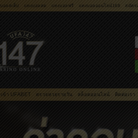
บอลสเต็ป
แทงบอลสด
แทงบอลฟรี
แทงบอลออนไลน์168
สมัคร
งเข้า UFABET
ตรวจหวยรายวัน
สล็อตออนไลน์
ติดต่อเรา