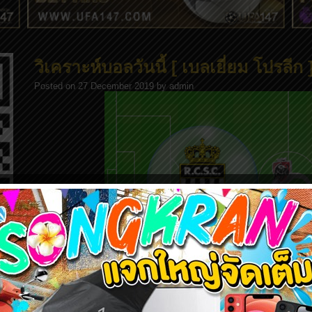
วิเคราะห์บอลวันนี้ [ เบลเยี่ยม โปรลีก
Posted on
27 December 2019
by
admin
วิเคราะห์บอลวันนี้ ทีเด็ด
ชาเลอร์รัว VS อ