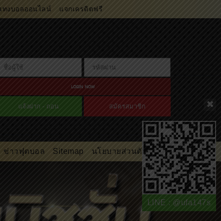
แทงบอลออนไลน์
แจกเครดิตฟรี
LOGIN NOW
แจ้งฝาก - ถอน
สมัครสมาชิก
ข่าวฟุตบอล
Sitemap
นโยบายส่วนตัว
LINE : @ufa147s