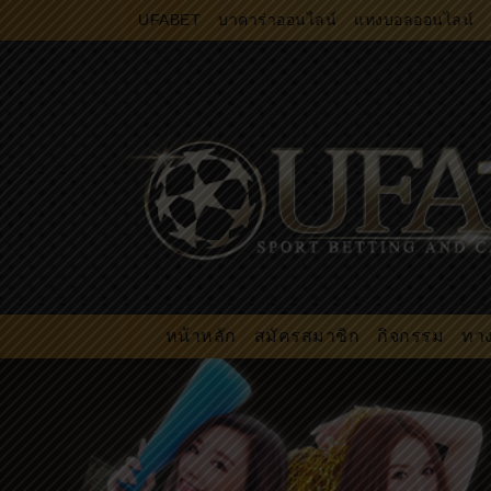
UFABET
บาคาร่าออนไลน์
แทงบอลออนไลน์
หน้าหลัก
สมัครสมาชิก
กิจกรรม
ทา