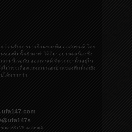
roi ต้อนรับการมาเยือนของทีม ออสเทนเด้ โดย
านของทีมนั้นยังคงทำได้ดีมาอย่างต่อเนื่องซึ่ง
ีกเกมนี้เจอกับ ออสเทนเด้ ที่พวกเขานั้นอยู่ใน
งไม่กระเตื้องแถมเกมนอกบ้านของทีมนั้นก็ยัง
ดไปได้มากกว่า
.ufa147.com
e@ufa147s
 ] ชาเลอร์รัว VS ออสเทนเด้