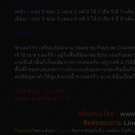
(10) อุสเตนด์
เหย้า – แข่ง 3 ชนะ 2 เสมอ 1 แพ้ 0 ได้ 7 เสีย 5 มี 7 แต้ม
เยือน – แข่ง 3 ชนะ 0 เสมอ 0 แพ้ 3 ได้ 0 เสีย 4 มี 0 แต้ม
ทีเด็ดบอล
ชาเลอร์รัว เตรียมเปิดสนาม Stade du Pays de Charle
เจ้าบ้าน ชาเลอร์รัว อยู่ในพื้นที่ลุ้นแชมป์ประกอบกับผลง
เกมที่แล้วนั้นก็เก็บแต้มจากการเสมอกับ เปรูเวลซ์ มาได้อ
พื้นที่โซนล่างของตารางประกอบกับผลงานของทีมนั้นก็ยั
คงมีปัญหาทำให้ดูแล้วเกมนี้ ชาเลอร์รัว น่าจะมีลุ้นเบีย
ทีเด็ด ฟันธง : ชาเลอร์รัว
ผลบอล สกอร์ที่คาด : 2-0
สนันสนุนโดย :
www
ติดต่อสอบถาม
Lin
Posted in
วิเคราะห์บอล
Tagged
วิเคราะห์บอลวันนี้ [ เบลเยี่ยม โปรลีก