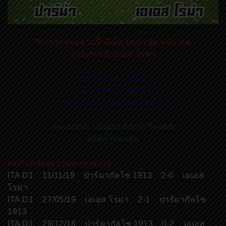
วิเคราะห์บอลวันนี้ ทีเด็ด โคปา อิตาเลีย คัพ
ปาร์ม่า VS เอเอส โรม่า
16 มกราคม 2563
เวลาแข่งขัน : 03.15 น
ราคาบอล : เอเอส โรม่า ต่อ 0.5
สนามแข่ง : Stadio Ennio Tardini
สถิติการพบกัน
พบกันหลังสุดรวมทุกรายการ
ITA D1 11/11/19 ปาร์มากัลโช 1913 2-0 เอเอส
โรม่า
ITA D1 27/05/19 เอเอส โรม่า 2-1 ปาร์มากัลโช
1913
ITA D1 29/12/18 ปาร์มากัลโช 1913 0-2 เอเอส