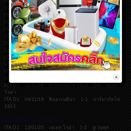
ITA D1 06/01/20 อตาลันต้า 5-0 ปาร์มากัลโช
1913
ITA D1 22/12/19 ปาร์มากัลโช 1913 1-1 เบรสชา
ITA D1 15/12/19 นาโปลี 1-2 ปาร์มากัลโช 1913
ITA D1 09/12/19 ซามพ์โดเรีย 0-1 ปาร์มากัลโช
1913
ITA Cup 06/12/19 ปาร์มากัลโช 1913 2-1 โฟรซิ
โนเน่
ITA D1 01/12/19 ปาร์มากัลโช 1913 0-1 เอซี มิ
ลาน
ITA D1 24/11/19 โบโลญญ่า 2-2 ปาร์มากัลโช
1913
ITA D1 11/11/19 ปาร์มากัลโช 1913 2-0 เอเอส
โรม่า
ITA D1 04/11/19 ฟิออเรนติน่า 1-1 ปาร์มากัลโช
1913
ผลงานโดยรวมของทีมเยือน
ITA D1 13/01/20 เอเอส โรม่า 1-2 ยูเวนตุส