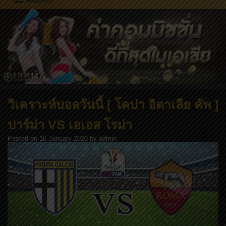
วิเคราะห์บอลวันนี้ [ โคปา อิตาเลีย คัพ ]
ปาร์ม่า VS เอเอส โรม่า
Posted on
16 January 2020
by
admin