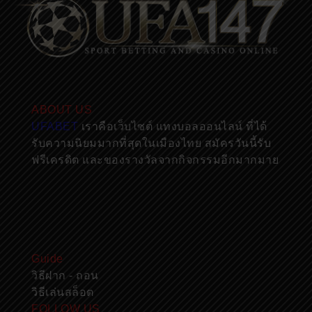
ABOUT US
UFABET
เราคือเว็บไซต์ แทงบอลออนไลน์ ที่ได้
รับความนิยมมากที่สุดในเมืองไทย สมัครวันนี้รับ
ฟรีเครดิต และของรางวัลจากกิจกรรมอีกมากมาย
กลุ่มลับพริตตี้
|
UFABET
|
UFABET
|
คาสิโน
|
สล็อตออนไลน์
|
บาคาร่า
|
กลุ่มลับ
|
Guide
วิธีฝาก - ถอน
วิธีเล่นสล็อต
FOLLOW US