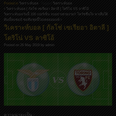
Posted in
วิเคราะห์บอล
Tagged
วิเคราะห์บอล
วิเคราะห์บอล [ กัลโช่ เซเรียอา อิตาลี ] โตริโน่ VS ลาซิโอ้
Post navigation
วิเคราะห์บอลวันนี้ 100 เปอร์เซ็น จบอย่างสวยงาม!! โควัชชื่นใจ พาเสือใต้
ดับเบิ้ลแชมป์ ชมทีมชุดนี้ไม่เคยยอมแพ้
วิเคราะห์บอล [ กัลโช่ เซเรียอา อิตาลี ]
โตริโน่ VS ลาซิโอ้
Posted on
26 May 2019
by
admin
ความน่าจะเป็น :