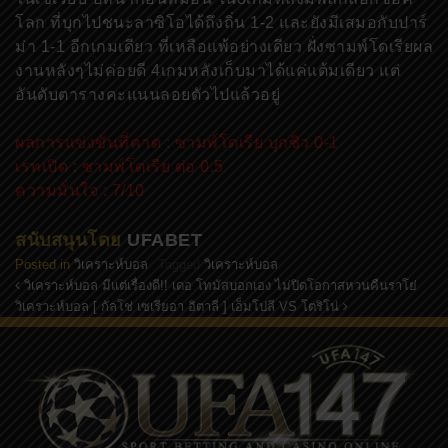
โลก ที่บุกไปชนะลาซิโอได้ถึงถิ่น 1-2 และยังมีเสมอกับปาร์
ม่า 1-1 อีกเกมเดียว ที่เหลือแพ้อย่างเดียว ฝั่งซามพ์โดเรียผล
งานหลังๆไม่ค่อยดี 4เกมหลังเก็บมาได้แค่แต้มเดียว แต่
อันดับตารางคะแนนลอยตัวไปแล้วอยู่
ผลการแข่งขันที่คาด : ซามพ์โดเรีย บุกซิว 0-1
เรทเปิด : ซามพ์โดเรีย ต่อ 0.5
ความมั่นใจ : 7/10
สนับสนุนโดย
UFABET
Posted in
วิเคราะห์บอล
Tagged
วิเคราะห์บอล
วิเคราะห์บอล มีแต่เรื่องดี!! เดอ โทมัสบอกเอง ไม่ปิดโอกาสหวนคืนราโย่
Post navigation
วิเคราะห์บอล [ กัลโช่ เซเรียอา อิตาลี ] เอ็มโปลี VS โตริโน่