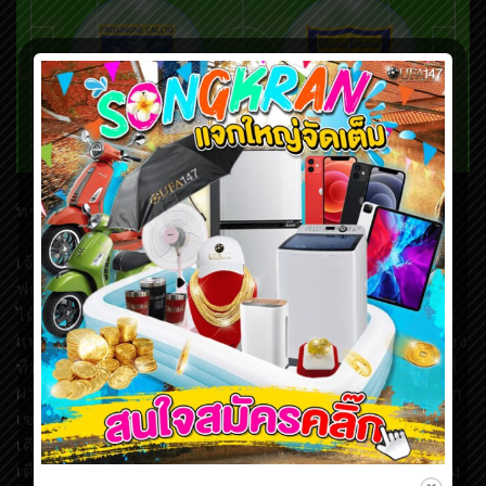
ทรรศนะในเกมนี้
เจ้าบ้าน โฟรซิโนเน่ ผลงานในช่วงที่ผ่านมานั้น ก็ถือว่า
ฟอร์มโดยภาพรวมในช่วงหลังของพวกเขานั้น ทำผลงาน
ได้ ไม่ดีเลย 6 เกมหลังสุด ไม่ชนะใครมาเลย และ เป็นการ
แพ้ไปถึง 5 เกมด้วยกัน ฟอร์มเรียกได้ว่าเป็นไปตามทรงของ
ทีมที่ตกชั้นไปแล้ว ขณะที่ทีมเยือน คิเอโว่ ผลงานในช่วงที่
ผ่านมานั้น ก็ถือว่า ฟอร์มโดยภาพรวมในช่วงหลังของพวก
เขานั้น ก็ยังทำผลงานได้ดูย่ำแย่ มาอย่างต่อเนื่องเช่น
เดียวกัน 10 เกมหลังสุด พวกเขา ชนะมาได้เพียงแค่ เกม
เดียวเท่านั้น และ เป็นการ แพ้ไปถึง 6 เกมด้วยกัน และ เกม