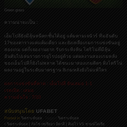
Green grass
ความน่าจะเป็น :
เอ็มโปลียังมีลุ้นหนีตกชั้นได้อยู่ แต้มตามเจนัวร์ ทีมอันดับ
17ของตารางแค่แต้มเดียว และยังเหลือเกมการแข่งขันอยู่
สองเกม แต่ก็เจองานยาก รับกระทิงหิน โตริโน่ที่มีลุ้น
อันดับไปเล่นรายการยุโรปอยู่ด้วย แต่ผลงานสองเกมหลัง
ของเอ็มโปลีก็ยังไม่พลาด ได้ชนะมาสองเกมติดๆ ฝั่งโตริโน่
ผลงานอยู่ในระดับมาตรฐาน 8เกมหลังยังไม่แพ้ใคร
ผลการแข่งขันที่คาด : เอ็มโปลี ยันเสมอ 1-1
เรทเปิด : เสมอ
ความมั่นใจ : 7/10
สนับสนุนโดย
UFABET
Posted in
วิเคราะห์บอล
Tagged
วิเคราะห์บอล
วิเคราะห์บอล [ กัลโช่ เซเรียอา อิตาลี ] คิเอโว่ VS ซามพ์โดเรีย
Post navigation