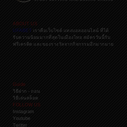
ABOUT US
UFABET
เราคือเว็บไซต์ แทงบอลออนไลน์ ที่ได้
รับความนิยมมากที่สุดในเมืองไทย สมัครวันนี้รับ
ฟรีเครดิต และของรางวัลจากกิจกรรมอีกมากมาย
กลุ่มลับพริตตี้
|
UFABET
|
UFABET
|
คาสิโน
|
สล็อตออนไลน์
|
บาคาร่า
|
กลุ่มลับ
|
Guide
วิธีฝาก - ถอน
วิธีเล่นสล็อต
FOLLOW US
Instagram
Youtube
Twitter