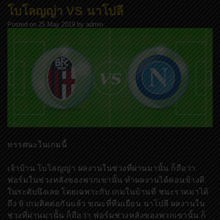
โบโลญญ่า VS นาโปลี
Posted on
25 May 2019
by
admin
ทรรศนะในเกมนี้
เจ้าบ้าน โบโลญญ่า ผลงานในช่วงที่ผ่านมานั้น ก็ถือว่า
ฟอร์มในช่วงหลังของพวกเขานั้น ทำผลงานได้ค่อนข้างดี
ในระดับนึงเลย โดยเฉพาะกับ เกมในบ้านที่ ชนะรวดมาได้
ถึง 6 เกมติดต่อกันแล้ว ขณะที่ทีมเยือน นาโปลี ผลงานใน
ช่วงที่ผ่านมานั้น ก็ถือว่า ฟอร์มช่วงหลังของพวกเขานั้น ก็