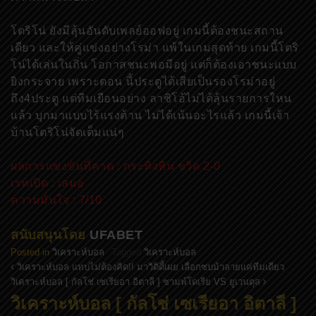
โตริโน่ ยังมีลุ้นอันดับเพลย์ออฟอยู่ เกมนี้ต้องชนะสถาน
เดียว และให้คู่แข่งอย่างโรม่า แพ้ในเกมสุดท้าย เกมนี้โตริ
โน่ได้เล่นในถิ่น โอกาสชนะพอมีอยู่ แต่ก็ต้องเอาชนะแบบ
ยิงกระจาย เพราะตอน นี้ประตูได้เสียเป็นรองโรม่าอยู่
ถึง4ประตู แต่ทีมเยือนอย่าง ลาซิโอ้ไม่ได้ลุ้นรายการใหน
แล้ว บุกมาแบบไร้แรงต้าน ไม่ได้เน้นอะไรแล้ว เกมนี้เจ้า
บ้านโตริโน่จัดเต็มแน่ๆ
ผลการแข่งขันที่คาด : กระทิงหิน ขวิด 2-0
เรทเปิด : เสมอ
ความมั่นใจ : 7/10
สนับสนุนโดย
UFABET
Posted in
วิเคราะห์บอล
Tagged
วิเคราะห์บอล
วิเคราะห์บอล แทบไม่ต้องคิด!! มาวิดิดี้เผย เลือกซบม้าลายแค่ทีมเดียว
Post navigation
วิเคราะห์บอล [ กัลโช่ เซเรียอา อิตาลี ] ซามพ์โดเรีย VS ยูเวนตุส
วิเคราะห์บอล [ กัลโช่ เซเรียอา อิตาลี ]