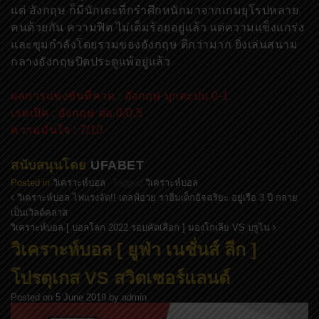
แต่ อังกฤษ ก็มีนักเตะที่กรำศึกหนักมาจากเกมยุโรปหลาย
คนด้วยกัน ความฟิต ไม่เต็มร้อยอยู่แล้ว แต่ความแข็งแกร่ง
และขุมกำลังโดยรวมของอังกฤษ ดีกว่ามาก ยิ่งเล่นสนาม
กลางอังกฤษปิดประตูแพ้อยู่แล้ว
ผลการแข่งขันที่คาด : อังกฤษ บุกตะปบ 0-1
เรทเปิด : อังกฤษ ต่อ 0/0.5
ความมั่นใจ : 7/10
สนับสนุนโดย
UFABET
Posted in
วิเคราะห์บอล
Tagged
วิเคราะห์บอล
วิเคราะห์บอล ไฟแรงจัด!! เดลฟ์อวย ราฮีมเด็กอัจฉริยะ อยู่เรือ 3 ปี กลาย
Post navigation
เป็นเวิลด์คลาส
วิเคราะห์บอล [ บอลโลก 2022 รอบคัดเลือก ] มองโกเลีย VS บรูไน
วิเคราะห์บอล [ ยูฟ่า เนชั่นส์ ลีก ]
โปรตุเกส VS สวิตเซอร์แลนด์
Posted on
5 June 2019
by
admin