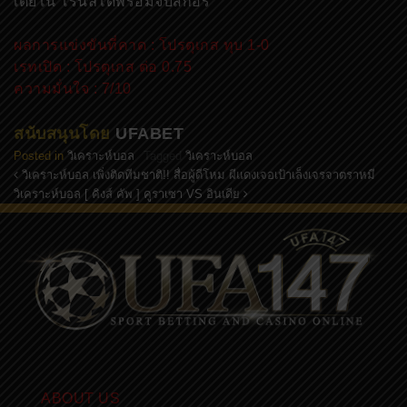
เตียโน่ โรนัลโด้พร้อมจบสกอร์
ผลการแข่งขันที่คาด : โปรตุเกส ทุบ 1-0
เรทเปิด : โปรตุเกส ต่อ 0.75
ความมั่นใจ : 7/10
สนับสนุนโดย
UFABET
Posted in
วิเคราะห์บอล
Tagged
วิเคราะห์บอล
วิเคราะห์บอล เพิ่งติดทีมชาติ!! สื่อผู้ดีโหม ผีแดงเจอเป้าเล็งเจรจาตราหมี
Post navigation
วิเคราะห์บอล [ คิงส์ คัพ ] คูราเซา VS อินเดีย
ABOUT US