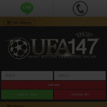
Hit Menu
LOGIN NOW
แจ้งฝาก - ถอน
สมัครสมาชิก
Menu