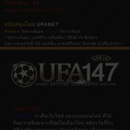
ทีเด็ด ฟันธง : ชิลี
ผลบอล สกอร์ที่คาด : 0-2/1-3
สนับสนุนโดย
UFABET
Posted in
วิเคราะห์บอล
Tagged
วิเคราะห์บอล
วิเคราะห์บอล [ แอฟริกัน เนชั่นส์คัพ ] อียิปต์ VS ซิมบับเว
Post navigation
วิเคราะห์บอลวันนี้ 100 เปอร์เซ็น เอาตังค์ที่ไหน!! ลือสะพัด อูไนรื้อเป้าเก่า
ABOUT US
UFABET
เราคือเว็บไซต์ แทงบอลออนไลน์ ที่ได้
รับความนิยมมากที่สุดในเมืองไทย สมัครวันนี้รับ
ฟรีเครดิต และของรางวัลจากกิจกรรมอีกมากมาย