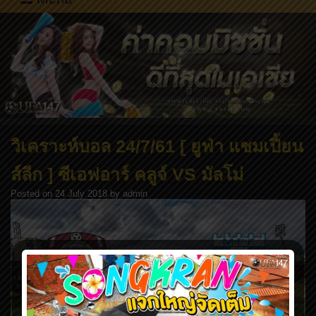
วิเคราะห์บอล 24/7/61 [ ยูฟ่า แชมเปี้ยน
ส์ลีก ] ซีเอฟอาร์ คลูจ์ VS มัลโม่
Posted on
24 July 2018
by
admin